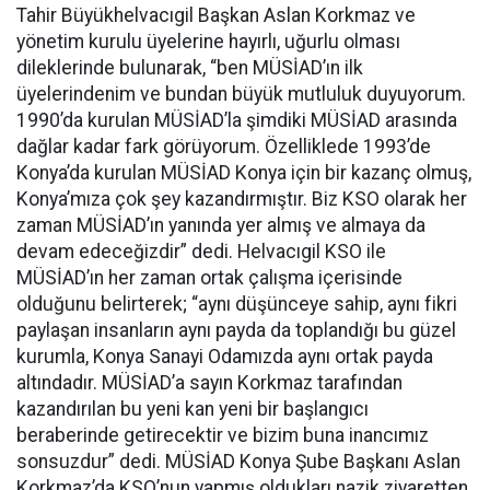
Tahir Büyükhelvacıgil Başkan Aslan Korkmaz ve
yönetim kurulu üyelerine hayırlı, uğurlu olması
dileklerinde bulunarak, “ben MÜSİAD’ın ilk
üyelerindenim ve bundan büyük mutluluk duyuyorum.
1990’da kurulan MÜSİAD’la şimdiki MÜSİAD arasında
dağlar kadar fark görüyorum. Özelliklede 1993’de
Konya’da kurulan MÜSİAD Konya için bir kazanç olmuş,
Konya’mıza çok şey kazandırmıştır. Biz KSO olarak her
zaman MÜSİAD’ın yanında yer almış ve almaya da
devam edeceğizdir” dedi. Helvacıgil KSO ile
MÜSİAD’ın her zaman ortak çalışma içerisinde
olduğunu belirterek; “aynı düşünceye sahip, aynı fikri
paylaşan insanların aynı payda da toplandığı bu güzel
kurumla, Konya Sanayi Odamızda aynı ortak payda
altındadır. MÜSİAD’a sayın Korkmaz tarafından
kazandırılan bu yeni kan yeni bir başlangıcı
beraberinde getirecektir ve bizim buna inancımız
sonsuzdur” dedi. MÜSİAD Konya Şube Başkanı Aslan
Korkmaz’da KSO’nun yapmış oldukları nazik ziyaretten