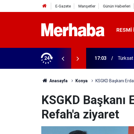
E-Gazete
Manşetler
Günün Haberleri
RESMI 
 ilgili yeni karar
24
16:57
Türkiye
Anasayfa
Konya
KSGKD Başkanı Erdal
KSGKD Başkanı Er
Refah'a ziyaret