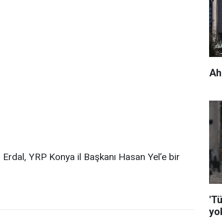
Ah
Erdal, YRP Konya il Başkanı Hasan Yel’e bir
'Tü
yo