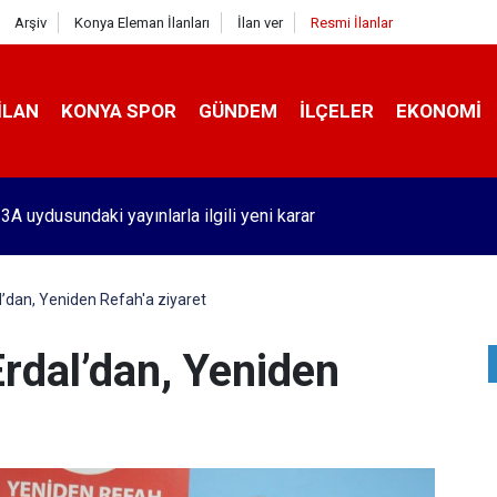
Arşiv
Konya Eleman İlanları
İlan ver
Resmi İlanlar
İLAN
KONYA SPOR
GÜNDEM
İLÇELER
EKONOMI
'de benzin fiyatlarında tarihi olay! Bu 51 şehirde yeni dönem başl
’dan, Yeniden Refah'a ziyaret
dal’dan, Yeniden