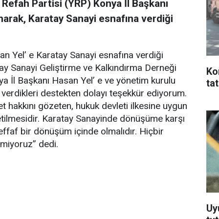
Refah Partisi (YRP) Konya İl Başkanı
narak, Karatay Sanayi esnafına verdiği
n Yel’ e Karatay Sanayi esnafına verdiği
ay Sanayi Geliştirme ve Kalkındırma Derneği
Ko
a İl Başkanı Hasan Yel’ e ve yönetim kurulu
ta
 verdikleri destekten dolayı teşekkür ediyorum.
et hakkını gözeten, hukuk devleti ilkesine uygun
tilmesidir. Karatay Sanayinde dönüşüme karşı
effaf bir dönüşüm içinde olmalıdır. Hiçbir
emiyoruz” dedi.
Uy