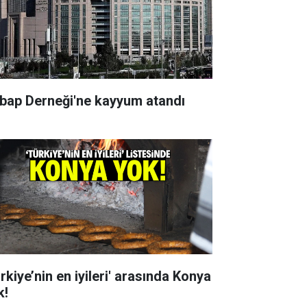
bap Derneği'ne kayyum atandı
rkiye’nin en iyileri' arasında Konya
k!