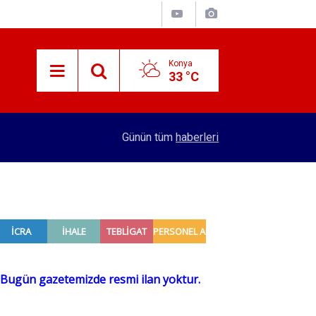
Konya
33 °C
adı
16:32
Konya'dan 4 şehre hızlı tren hattı yapılacak! Se
Günün tüm
haberleri