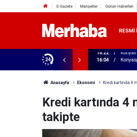
E-Gazete
Manşetler
Günün Haberleri
RESMI 
aldı! 313 beygir motoru var
24
16:04
Konyasp
Anasayfa
Ekonomi
Kredi kartında 4 m
Kredi kartında 4 
takipte