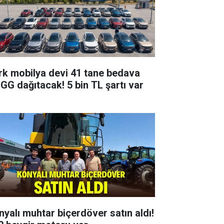
rk mobilya devi 41 tane bedava
GG dağıtacak! 5 bin TL şartı var
nyalı muhtar biçerdöver satın aldı!