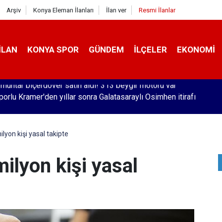
Arşiv
Konya Eleman İlanları
İlan ver
Resmi İlanlar
İLAN
KONYA SPOR
GÜNDEM
İLÇELER
EKONOMI
orlu Kramer'den yıllar sonra Galatasaraylı Osimhen itirafı
ilyon kişi yasal takipte
milyon kişi yasal