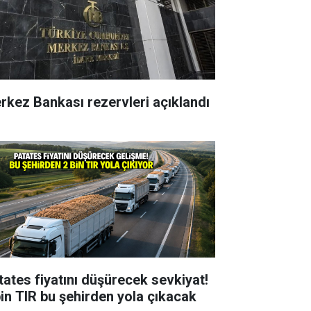
rkez Bankası rezervleri açıklandı
tates fiyatını düşürecek sevkiyat!
bin TIR bu şehirden yola çıkacak