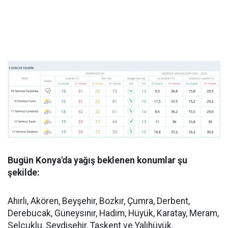
Bugün Konya'da yağış beklenen konumlar şu
şekilde:
Ahırlı, Akören, Beyşehir, Bozkır, Çumra, Derbent,
Derebucak, Güneysınır, Hadim, Hüyük, Karatay, Meram,
Selçuklu, Seydişehir, Taşkent ve Yalıhüyük.