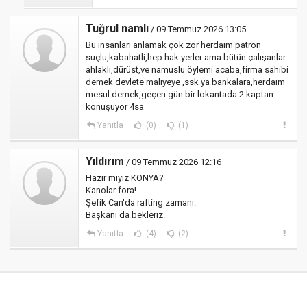
Tuğrul namlı
/ 09 Temmuz 2026 13:05
Bu insanları anlamak çok zor herdaim patron
suçlu,kabahatli,hep hak yerler ama bütün çalışanlar
ahlaklı,dürüst,ve namuslu öylemi acaba,firma sahibi
demek devlete maliyeye ,ssk ya bankalara,herdaim
mesul demek,geçen gün bir lokantada 2 kaptan
konuşuyor 4sa
Yanıtla
(0)
(1)
Yıldırım
/ 09 Temmuz 2026 12:16
Hazır mıyız KONYA?
Kanolar fora!
Şefik Can'da rafting zamanı.
Başkanı da bekleriz.
Yanıtla
(4)
(2)