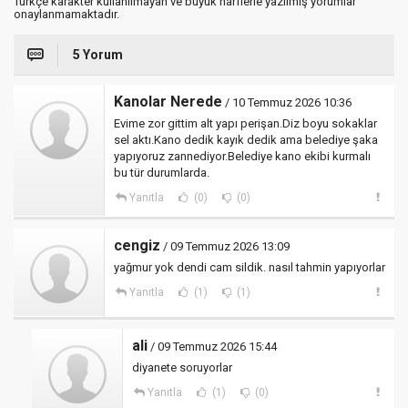
Türkçe karakter kullanılmayan ve büyük harflerle yazılmış yorumlar
onaylanmamaktadır.
5 Yorum
Kanolar Nerede
/ 10 Temmuz 2026 10:36
Evime zor gittim alt yapı perişan.Diz boyu sokaklar
sel aktı.Kano dedik kayık dedik ama belediye şaka
yapıyoruz zannediyor.Belediye kano ekibi kurmalı
bu tür durumlarda.
Yanıtla
(0)
(0)
cengiz
/ 09 Temmuz 2026 13:09
yağmur yok dendi cam sildik. nasıl tahmin yapıyorlar
Yanıtla
(1)
(1)
ali
/ 09 Temmuz 2026 15:44
diyanete soruyorlar
Yanıtla
(1)
(0)