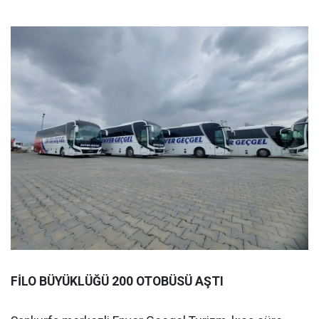
FİLO BÜYÜKLÜĞÜ 200 OTOBÜSÜ AŞTI