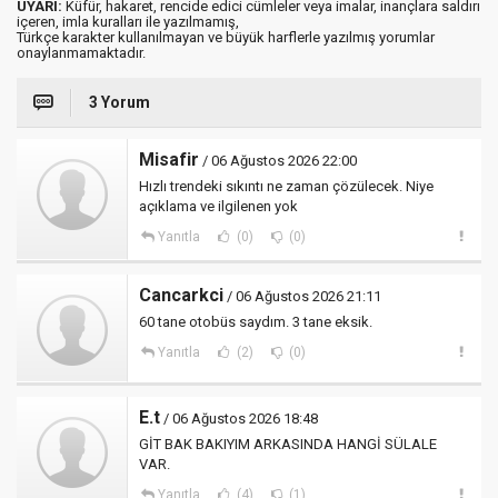
UYARI:
Küfür, hakaret, rencide edici cümleler veya imalar, inançlara saldırı
içeren, imla kuralları ile yazılmamış,
Türkçe karakter kullanılmayan ve büyük harflerle yazılmış yorumlar
onaylanmamaktadır.
3 Yorum
Misafir
/ 06 Ağustos 2026 22:00
Hızlı trendeki sıkıntı ne zaman çözülecek. Niye
açıklama ve ilgilenen yok
Yanıtla
(0)
(0)
Cancarkci
/ 06 Ağustos 2026 21:11
60 tane otobüs saydım. 3 tane eksik.
Yanıtla
(2)
(0)
E.t
/ 06 Ağustos 2026 18:48
GİT BAK BAKIYIM ARKASINDA HANGİ SÜLALE
VAR.
Yanıtla
(4)
(1)