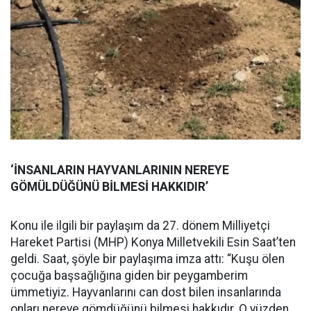
‘İNSANLARIN HAYVANLARININ NEREYE
GÖMÜLDÜĞÜNÜ BİLMESİ HAKKIDIR’
Konu ile ilgili bir paylaşım da 27. dönem Milliyetçi
Hareket Partisi (MHP) Konya Milletvekili Esin Saat’ten
geldi. Saat, şöyle bir paylaşıma imza attı: “Kuşu ölen
çocuğa başsağlığına giden bir peygamberim
ümmetiyiz. Hayvanlarını can dost bilen insanlarında
onları nereye gömdüğünü bilmesi hakkıdır. O yüzden