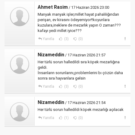
Ahmet Rasim
/ 17 Haziran 2026 23:00
Manyak manyak işler,millet hayat pahalılığından
perişan, ev kirasını ödeyemiyor!!koyunlara
kuzulara,ineklere de mezarlık yapın O zaman???
kafayı yedi millet iyice???
Yanıtla
(3)
(0)
Nizameddin
/ 17 Haziran 2026 21:57
Her türlü sorun halledildi sıra köpek mezarlığına
geldi.
İnsanların sorunlarını,problemlerini bı çözün daha
sonra sıra hayvanlara gelsin
Yanıtla
(3)
(0)
Nizameddin
/ 17 Haziran 2026 21:54
Her türlü sorun halledildi köpek mezarlığı açılacak
Yanıtla
(1)
(0)