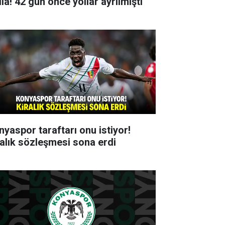
ia! 42 gün önce yollar ayrılmıştı
nyaspor taraftarı onu istiyor!
ralık sözleşmesi sona erdi