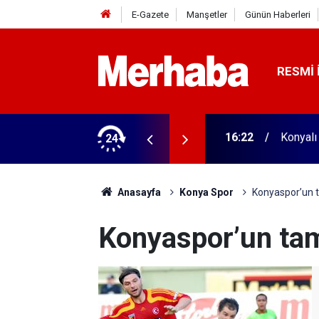
E-Gazete
Manşetler
Günün Haberleri
RESMI 
aldı! 313 beygir motoru var
24
16:04
Konyasp
Anasayfa
Konya Spor
Konyaspor’un
Konyaspor’un ta