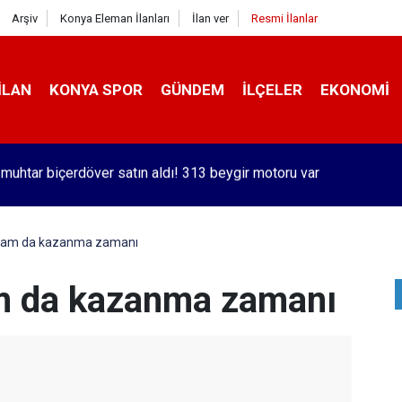
Arşiv
Konya Eleman İlanları
İlan ver
Resmi İlanlar
İLAN
KONYA SPOR
GÜNDEM
İLÇELER
EKONOMI
orlu Kramer'den yıllar sonra Galatasaraylı Osimhen itirafı
 tam da kazanma zamanı
m da kazanma zamanı