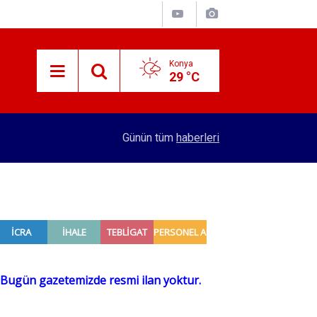
Konya
29 °C
15:29
Merkez Bankası rezervleri açıklandı
Günün tüm
haberleri