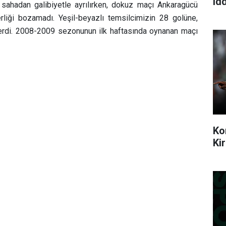
idd
hadan galibiyetle ayrılırken, dokuz maçı Ankaragücü
rliği bozamadı. Yeşil-beyazlı temsilcimizin 28 golüne,
erdi. 2008-2009 sezonunun ilk haftasında oynanan maçı
Ko
Ki