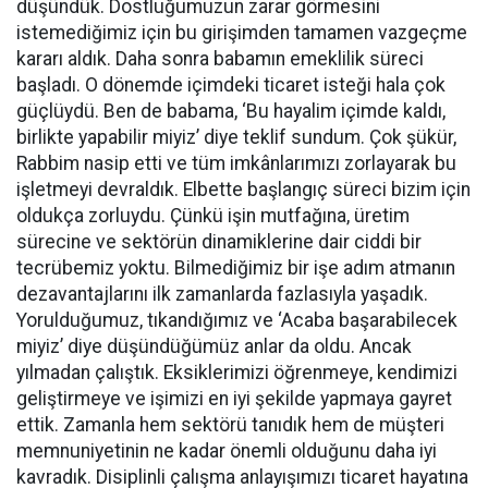
düşündük. Dostluğumuzun zarar görmesini
istemediğimiz için bu girişimden tamamen vazgeçme
kararı aldık. Daha sonra babamın emeklilik süreci
başladı. O dönemde içimdeki ticaret isteği hala çok
güçlüydü. Ben de babama, ‘Bu hayalim içimde kaldı,
birlikte yapabilir miyiz’ diye teklif sundum. Çok şükür,
Rabbim nasip etti ve tüm imkânlarımızı zorlayarak bu
işletmeyi devraldık. Elbette başlangıç süreci bizim için
oldukça zorluydu. Çünkü işin mutfağına, üretim
sürecine ve sektörün dinamiklerine dair ciddi bir
tecrübemiz yoktu. Bilmediğimiz bir işe adım atmanın
dezavantajlarını ilk zamanlarda fazlasıyla yaşadık.
Yorulduğumuz, tıkandığımız ve ‘Acaba başarabilecek
miyiz’ diye düşündüğümüz anlar da oldu. Ancak
yılmadan çalıştık. Eksiklerimizi öğrenmeye, kendimizi
geliştirmeye ve işimizi en iyi şekilde yapmaya gayret
ettik. Zamanla hem sektörü tanıdık hem de müşteri
memnuniyetinin ne kadar önemli olduğunu daha iyi
kavradık. Disiplinli çalışma anlayışımızı ticaret hayatına