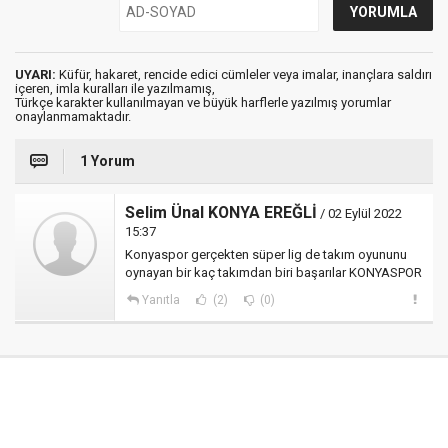
UYARI:
Küfür, hakaret, rencide edici cümleler veya imalar, inançlara saldırı
içeren, imla kuralları ile yazılmamış,
Türkçe karakter kullanılmayan ve büyük harflerle yazılmış yorumlar
onaylanmamaktadır.
1 Yorum
Selim Ünal KONYA EREĞLİ
/ 02 Eylül 2022
15:37
Konyaspor gerçekten süper lig de takım oyununu
oynayan bir kaç takımdan biri başarılar KONYASPOR
Yanıtla
(2)
(0)