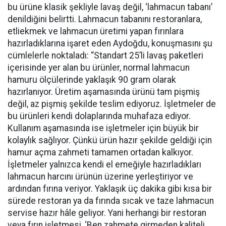
bu ürüne klasik şekliyle lavaş değil, ‘lahmacun tabanı’
denildiğini belirtti. Lahmacun tabanını restoranlara,
etliekmek ve lahmacun üretimi yapan fırınlara
hazırladıklarına işaret eden Aydoğdu, konuşmasını şu
cümlelerle noktaladı: “Standart 25’li lavaş paketleri
içerisinde yer alan bu ürünler, normal lahmacun
hamuru ölçülerinde yaklaşık 90 gram olarak
hazırlanıyor. Üretim aşamasında ürünü tam pişmiş
değil, az pişmiş şekilde teslim ediyoruz. İşletmeler de
bu ürünleri kendi dolaplarında muhafaza ediyor.
Kullanım aşamasında ise işletmeler için büyük bir
kolaylık sağlıyor. Çünkü ürün hazır şekilde geldiği için
hamur açma zahmeti tamamen ortadan kalkıyor.
İşletmeler yalnızca kendi el emeğiyle hazırladıkları
lahmacun harcını ürünün üzerine yerleştiriyor ve
ardından fırına veriyor. Yaklaşık üç dakika gibi kısa bir
sürede restoran ya da fırında sıcak ve taze lahmacun
servise hazır hâle geliyor. Yani herhangi bir restoran
veya fırın işletmesi, ‘Ben zahmete girmeden kaliteli