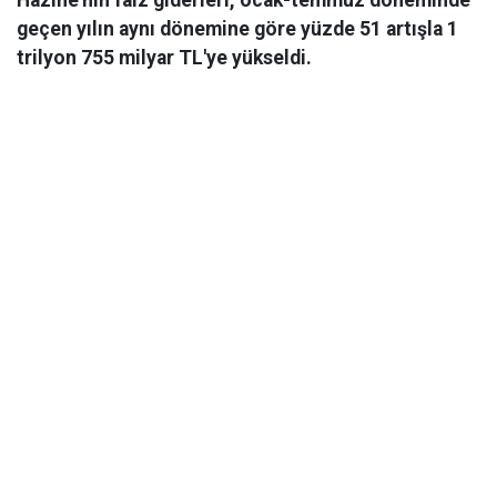
Hazine'nin faiz giderleri, ocak-temmuz döneminde
geçen yılın aynı dönemine göre yüzde 51 artışla 1
trilyon 755 milyar TL'ye yükseldi.