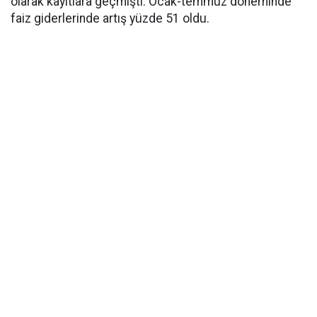
olarak kayıtlara geçmişti. Ocak-temmuz döneminde
faiz giderlerinde artış yüzde 51 oldu.