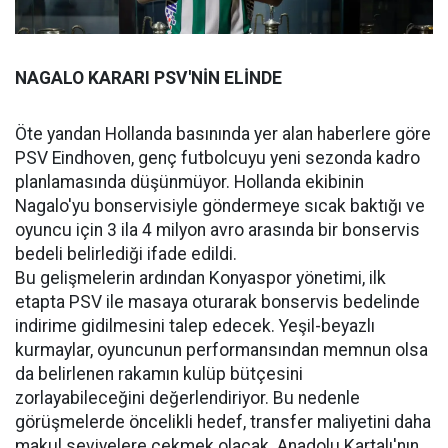
NAGALO KARARI PSV'NİN ELİNDE
Öte yandan Hollanda basınında yer alan haberlere göre
PSV Eindhoven, genç futbolcuyu yeni sezonda kadro
planlamasında düşünmüyor. Hollanda ekibinin
Nagalo'yu bonservisiyle göndermeye sıcak baktığı ve
oyuncu için 3 ila 4 milyon avro arasında bir bonservis
bedeli belirlediği ifade edildi.
Bu gelişmelerin ardından Konyaspor yönetimi, ilk
etapta PSV ile masaya oturarak bonservis bedelinde
indirime gidilmesini talep edecek. Yeşil-beyazlı
kurmaylar, oyuncunun performansından memnun olsa
da belirlenen rakamın kulüp bütçesini
zorlayabileceğini değerlendiriyor. Bu nedenle
görüşmelerde öncelikli hedef, transfer maliyetini daha
makul seviyelere çekmek olacak. Anadolu Kartalı'nın