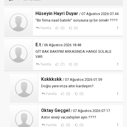
Hüseyin Hayri Duyar
/ 07 Ağustos 2026 07:44
"Bir firma nasıl batırılır" sorusuna iyi bir örnek! ????
Yanıtla
(0)
(0)
E.t
/ 06 Ağustos 2026 18:48
GİT BAK BAKIYIM ARKASINDA HANGİ SÜLALE
VAR.
Yanıtla
(7)
(3)
Kskkkskk
/ 07 Ağustos 2026 01:59
Doğru yere imza attın kardeşim?
Yanıtla
(0)
(0)
Oktay Geçgel
/ 07 Ağustos 2026 07:17
Astor enerji var,sahipleri aynı ????
Yanıtla
(0)
(0)