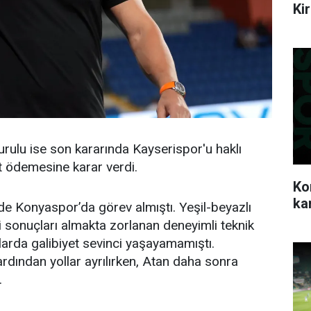
Ki
ulu ise son kararında Kayserispor'u haklı
t ödemesine karar verdi.
Ko
ka
Konyaspor’da görev almıştı. Yeşil-beyazlı
 sonuçları almakta zorlanan deneyimli teknik
larda galibiyet sevinci yaşayamamıştı.
rdından yollar ayrılırken, Atan daha sonra
.