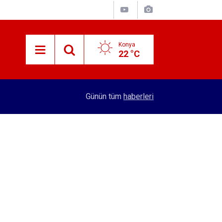
Konya
22 °C
15:59
Konya'nın öncü firması atakta! Yeni yatırıma imza
Günün tüm
haberleri