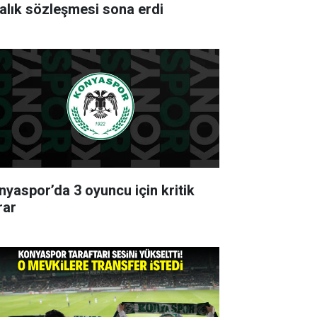
ralık sözleşmesi sona erdi
nyaspor’da 3 oyuncu için kritik
rar