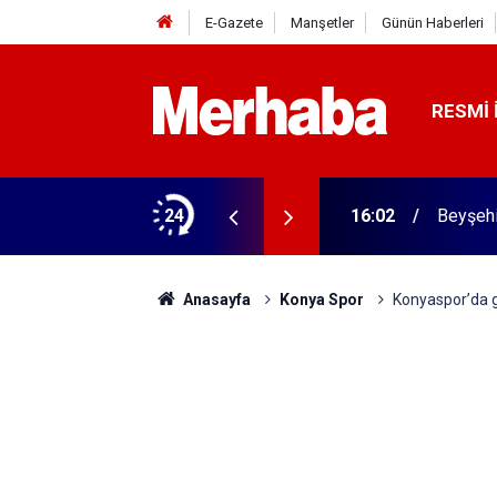
E-Gazete
Manşetler
Günün Haberleri
RESMI 
rme tamam! Başkandan ilk mesaj
24
16:02
Beyşehi
Anasayfa
Konya Spor
Konyaspor’da ga