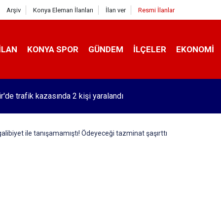
Arşiv
Konya Eleman İlanları
İlan ver
Resmi İlanlar
İLAN
KONYA SPOR
GÜNDEM
İLÇELER
EKONOMI
r'de trafik kazasında 2 kişi yaralandı
libiyet ile tanışamamıştı! Ödeyeceği tazminat şaşırttı