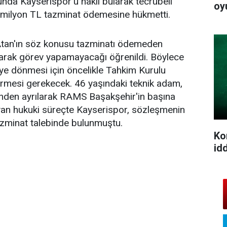
nda Kayserispor'u haklı bularak tecrübeli
oy
13 milyon TL tazminat ödemesine hükmetti.
Atan'ın söz konusu tazminatı ödemeden
olarak görev yapamayacağı öğrenildi. Böylece
beye dönmesi için öncelikle Tahkim Kurulu
irmesi gerekecek. 46 yaşındaki teknik adam,
inden ayrılarak RAMS Başakşehir'in başına
ayan hukuki süreçte Kayserispor, sözleşmenin
tazminat talebinde bulunmuştu.
Ko
idd