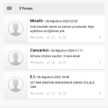
3 Yorum
Misafir
/ 06 Ağustos 2026 22:00
Hızlı trendeki sıkıntı ne zaman çözülecek. Niye
açıklama ve ilgilenen yok
Yanıtla
(1)
(0)
Cancarkci
/ 06 Ağustos 2026 21:11
60 tane otobüs saydım. 3 tane eksik.
Yanıtla
(4)
(2)
E.t
/ 06 Ağustos 2026 18:48
GİT BAK BAKIYIM ARKASINDA HANGİ SÜLALE
VAR.
Yanıtla
(7)
(3)