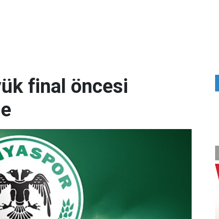
ük final öncesi
me