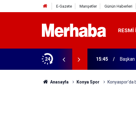
E-Gazete
Manşetler
Günün Haberleri
RESMI 
ğitim Kampüsü'ne ziyaret
24
15:45
Başkan 
Anasayfa
Konya Spor
Konyaspor'da b