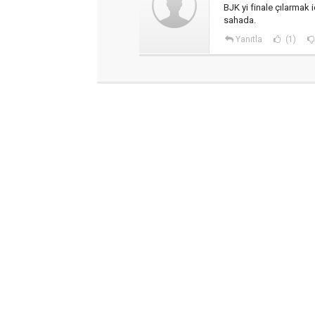
BJK yi finale çılarmak i
sahada.
Yanıtla
(1)