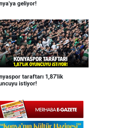
nya'ya geliyor!
nyaspor taraftarı 1,87'lik
uncuyu istiyor!