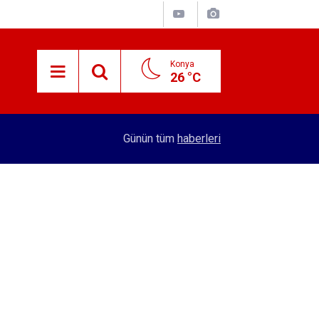
Konya
26 °C
15:38
Konyalı patron 70 bin TL maaşla personel arıyor!
Günün tüm
haberleri