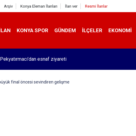
Arşiv
Konya Eleman İlanları
İlan ver
Resmi İlanlar
İLAN
KONYA SPOR
GÜNDEM
İLÇELER
EKONOMI
Pekyatırmacı’dan esnaf ziyareti
üyük final öncesi sevindiren gelişme