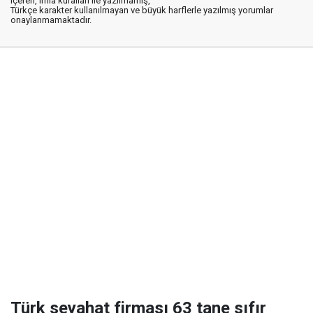
içeren, imla kuralları ile yazılmamış,
Türkçe karakter kullanılmayan ve büyük harflerle yazılmış yorumlar
onaylanmamaktadır.
Türk seyahat firması 63 tane sıfır