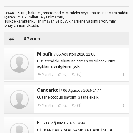
UYARI:
Küfür, hakaret, rencide edici cümleler veya imalar, inançlara saldırı
içeren, imla kuralları ile yazılmamış,
Türkçe karakter kullanılmayan ve büyük harflerle yazılmış yorumlar
onaylanmamaktadır.
3 Yorum
Misafir
/ 06 Ağustos 2026 22:00
Hızlı trendeki sıkıntı ne zaman çözülecek. Niye
açıklama ve ilgilenen yok
Yanıtla
(0)
(0)
Cancarkci
/ 06 Ağustos 2026 21:11
60 tane otobüs saydım. 3 tane eksik.
Yanıtla
(2)
(1)
E.t
/ 06 Ağustos 2026 18:48
GİT BAK BAKIYIM ARKASINDA HANGİ SÜLALE