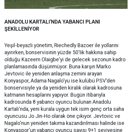
ANADOLU KARTALI'NDA YABANCI PLANI
ŞEKİLLENİYOR
Yeşil-beyazlı yönetim, Riechedly Bazoer ile yollarını
ayırırken, bonservisinin yüzde 50'lik hakkına sahip
olduğu Kazeem Olaigbe'yi de gelecek sezonun kadro
planlamasında düşünmüyor. Buna karşın Marko
Jevtovic ile yeniden anlaşma zemini arayan
Konyaspor, Adama Nagalo'yu ise kulübü PSV'den
bonservisiyle ya da yeniden kiralık olarak kadrosuna
katmanın hesaplarını yapıyor. Bugün itibarıyla
kadrosunda 8 yabancı oyuncu bulunan Anadolu
Kartalı'nda, yeni kurala uygun tek isim genç orta saha
oyuncusu Jo Jin-Ho olarak öne çıkıyor. Jevtovic ve
Nagalo'nun yeniden takıma kazandırılması halinde ise
Konyaspor'un yabancı oyuncu sayısı 9+1 seviyesine