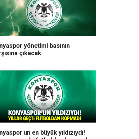
nyaspor yönetimi basının
rşısına çıkacak
nyaspor'un en büyük yıldızıydı!