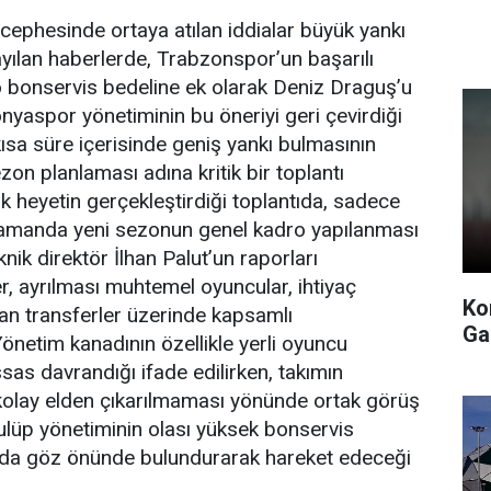
cephesinde ortaya atılan iddialar büyük yankı
yılan haberlerde, Trabzonspor’un başarılı
 bonservis bedeline ek olarak Deniz Draguş’u
nyaspor yönetiminin bu öneriyi geri çevirdiği
kısa süre içerisinde geniş yankı bulmasının
on planlaması adına kritik bir toplantı
ik heyetin gerçekleştirdiği toplantıda, sadece
ı zamanda yeni sezonun genel kadro yapılanması
knik direktör İlhan Palut’un raporları
, ayrılması muhtemel oyuncular, ihtiyaç
Ko
an transferler üzerinde kapsamlı
Ga
Yönetim kanadının özellikle yerli oyuncu
s davrandığı ifade edilirken, takımın
 kolay elden çıkarılmaması yönünde ortak görüş
 kulüp yönetiminin olası yüksek bonservis
rı da göz önünde bulundurarak hareket edeceği