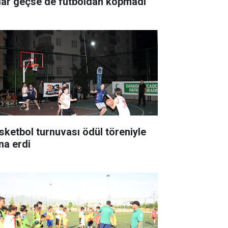
llar geçse de futboldan kopmadı
sketbol turnuvası ödül töreniyle
na erdi