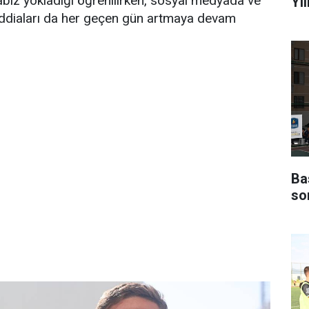
abız yokladığı öğrenilirken, sosyal medyada ve
Yı
 iddiaları da her geçen gün artmaya devam
Ba
so