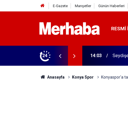
E-Gazete
Manşetler
Günün Haberleri
RESMI 
kevi açılıyor
24
13:53
'Konya’
Anasayfa
Konya Spor
Konyaspor'a tal