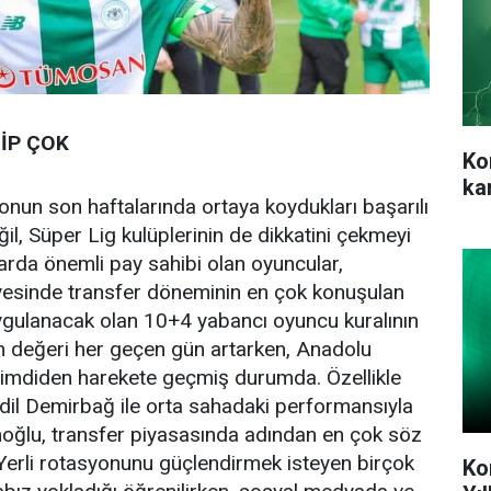
İP ÇOK
Ko
ka
ezonun son haftalarında ortaya koydukları başarılı
l, Süper Lig kulüplerinin de dikkatini çekmeyi
arda önemli pay sahibi olan oyuncular,
sayesinde transfer döneminin en çok konuşulan
uygulanacak olan 10+4 yabancı oyuncu kuralının
arın değeri her geçen gün artarken, Anadolu
ler şimdiden harekete geçmiş durumda. Özellikle
il Demirbağ ile orta sahadaki performansıyla
moğlu, transfer piyasasında adından en çok söz
. Yerli rotasyonunu güçlendirmek isteyen birçok
Ko