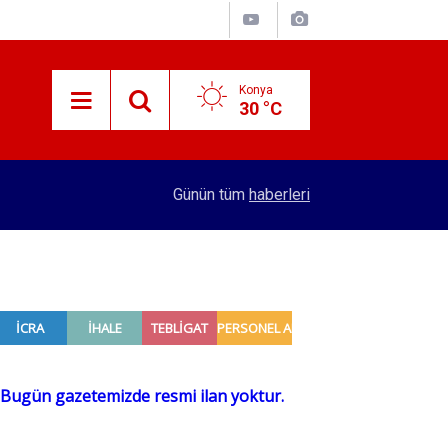
Konya
30 °C
13:29
Devlet ve Din Arasında
Günün tüm
haberleri