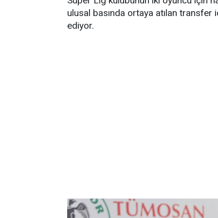
Süper Lig kulübünün iki oyuncu için n
ulusal basında ortaya atılan transfer
ediyor.