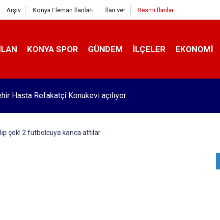
Arşiv
Konya Eleman İlanları
İlan ver
Resmi İlanlar
İLAN
KONYA SPOR
GÜNDEM
İLÇELER
EKONOMI
da taşınması istenirken iş makinelerinin bozulduğu kabir!'
ip çok! 2 futbolcuya kanca attılar