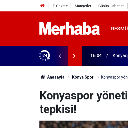
E-Gazete
Manşetler
Günün Haberleri
RESMI 
biçerdöver satın aldı! 313 beygir motoru var
24
16:04
Konyasp
Anasayfa
Konya Spor
Konyaspor yön
Konyaspor yönet
tepkisi!