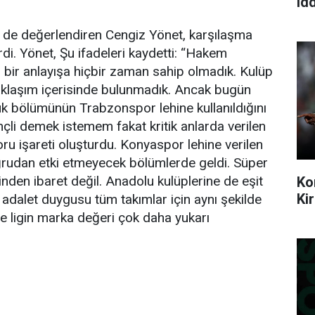
idd
 de değerlendiren Cengiz Yönet, karşılaşma
di. Yönet, Şu ifadeleri kaydetti: “Hakem
 bir anlayışa hiçbir zaman sahip olmadık. Kulüp
aklaşım içerisinde bulunmadık. Ancak bugün
yük bölümünün Trabzonspor lehine kullanıldığını
çli demek istemem fakat kritik anlarda verilen
ru işareti oluşturdu. Konyaspor lehine verilen
ğrudan etki etmeyecek bölümlerde geldi. Süper
den ibaret değil. Anadolu kulüplerine de eşit
Ko
Ki
 adalet duygusu tüm takımlar için aynı şekilde
de ligin marka değeri çok daha yukarı