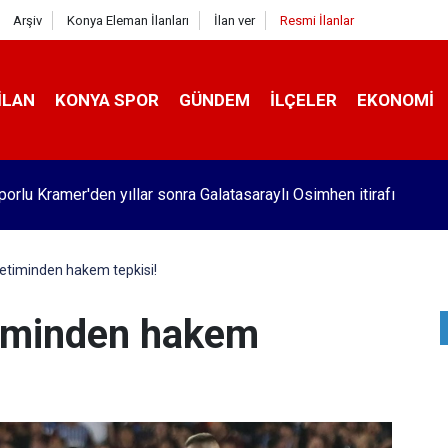
Arşiv
Konya Eleman İlanları
İlan ver
Resmi İlanlar
İLAN
KONYA SPOR
GÜNDEM
İLÇELER
EKONOMI
orlu Kramer'den yıllar sonra Galatasaraylı Osimhen itirafı
etiminden hakem tepkisi!
iminden hakem