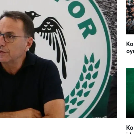
Ko
oy
Ko