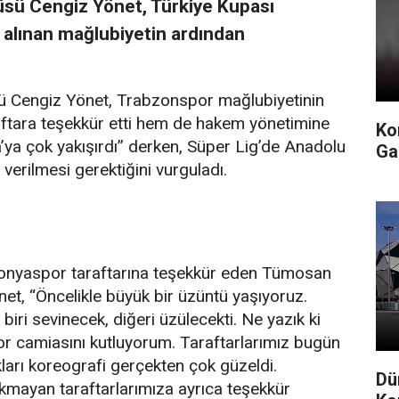
ü Cengiz Yönet, Türkiye Kupası
 alınan mağlubiyetin ardından
Cengiz Yönet, Trabzonspor mağlubiyetinin
ftara teşekkür etti hem de hakem yönetimine
Ko
’ya çok yakışırdı” derken, Süper Lig’de Anadolu
Ga
 verilmesi gerektiğini vurguladı.
onyaspor taraftarına teşekkür eden Tümosan
t, “Öncelikle büyük bir üzüntü yaşıyoruz.
 biri sevinecek, diğeri üzülecekti. Ne yazık ki
r camiasını kutluyorum. Taraftarlarımız bugün
kları koreografi gerçekten çok güzeldi.
Dü
akmayan taraftarlarımıza ayrıca teşekkür