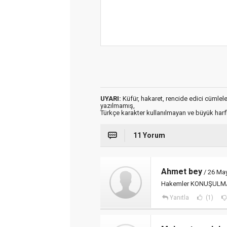
UYARI:
Küfür, hakaret, rencide edici cümleler 
yazılmamış,
Türkçe karakter kullanılmayan ve büyük har
11 Yorum
Ahmet bey
/ 26 May
Hakemler KONUŞULMASI
Yanıtla
(1)