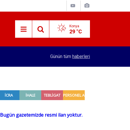
Konya
29 °C
15:29
Merkez Bankası rezervleri açıklandı
Günün tüm
haberleri