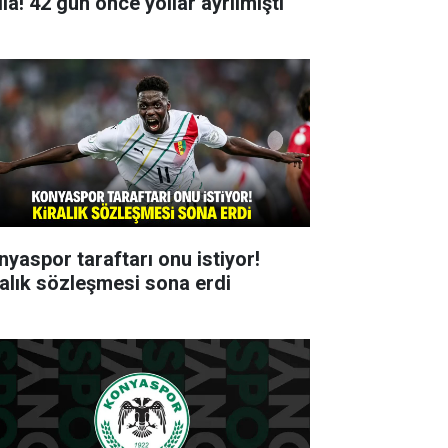
ia! 42 gün önce yollar ayrılmıştı
nyaspor taraftarı onu istiyor!
ralık sözleşmesi sona erdi