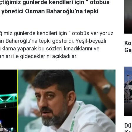
iğimiz günlerde kendileri için “ otobüs
n yönetici Osman Baharoğlu’na tepki
miz günlerde kendileri için “ otobüs veriyoruz
 Baharoğlu’na tepki gösterdi. Yeşil-beyazlı
Ko
açıklama yaparak bu sözleri kınadıklarını ve
Ga
rı ile gideceklerini açıkladılar.
Dü