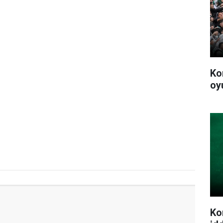
Ko
oy
Ko