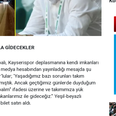
Ko
LA GİDECEKLER
palı, Kayserispor deplasmanına kendi imkanları
syal medya hesabından yayınladığı mesajda şu
'lular; 'Yaşadığımız bazı sorunları takım
rmıştık. Ancak geçtiğimiz günlerde duyduğum
alım" ifadesi üzerine ve takımımıza yük
anlarımız ile gideceğiz.” Yeşil-beyazlı
ilet satın aldı.