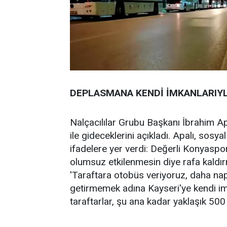
DEPLASMANA KENDİ İMKANLARIY
Nalçacılılar Grubu Başkanı İbrahim A
ile gideceklerini açıkladı. Apalı, so
ifadelere yer verdi: Değerli Konyaspor
olumsuz etkilenmesin diye rafa kaldı
'Taraftara otobüs veriyoruz, daha nap
getirmemek adına Kayseri'ye kendi imk
taraftarlar, şu ana kadar yaklaşık 500 b