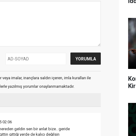
idd
Ko
veya imalar, inançlara saldırı içeren, imla kuralları ile
Ki
flerle yazılmış yorumlar onaylanmamaktadır.
5 02:06
ereden geldin sen bir anlat bize.. geride
ttin gittiği yerde de kalıcı değilsin