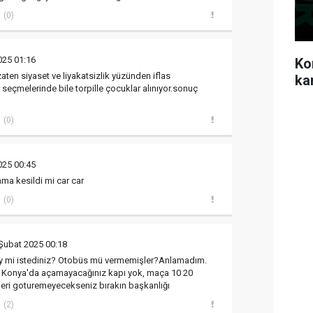
(0)
025 01:16
Ko
aten siyaset ve liyakatsizlik yüzünden iflas
ka
eçmelerinde bile torpille çocuklar alınıyor.sonuç
(0)
025 00:45
ma kesildi mi car car
(0)
Şubat 2025 00:18
y mi istediniz? Otobüs mü vermemişler?Anlamadım.
 Konya'da açamayacağınız kapı yok, maça 10 20
leri goturemeyecekseniz bırakın başkanlığı
(2)