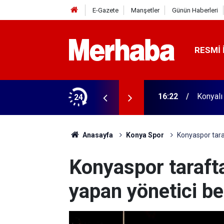
E-Gazete
Manşetler
Günün Haberleri
RESMI 
aldı! 313 beygir motoru var
24
16:04
Konyasp
Anasayfa
Konya Spor
Konyaspor taraf
Konyaspor taraft
yapan yönetici bel