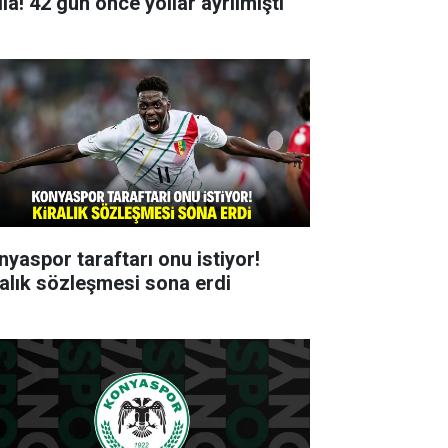
ia! 42 gün önce yollar ayrılmıştı
nyaspor taraftarı onu istiyor!
ralık sözleşmesi sona erdi