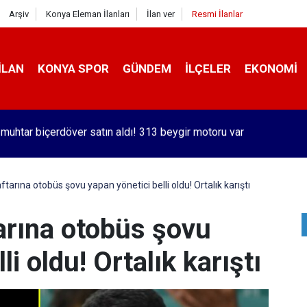
Arşiv
Konya Eleman İlanları
İlan ver
Resmi İlanlar
İLAN
KONYA SPOR
GÜNDEM
İLÇELER
EKONOMI
orlu Kramer'den yıllar sonra Galatasaraylı Osimhen itirafı
tarına otobüs şovu yapan yönetici belli oldu! Ortalık karıştı
arına otobüs şovu
li oldu! Ortalık karıştı