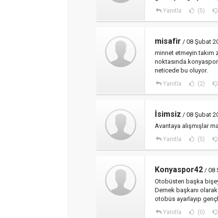
Yanıtla
(5)
misafir
/ 08 Şubat 2
minnet etmeyin.takım z
noktasında.konyaspor s
neticede bu oluyor.
Yanıtla
(2)
İsimsiz
/ 08 Şubat 2
Avantaya alışmışlar ma
Yanıtla
(5)
Konyaspor42
/ 08 
Otobüsten başka bişe
Dernek başkanı olarak
otobüs ayarlayıp genç
Yanıtla
(0)