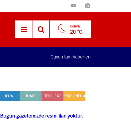
Konya
20 °C
15:29
Merkez Bankası rezervleri açıklandı
Günün tüm
haberleri