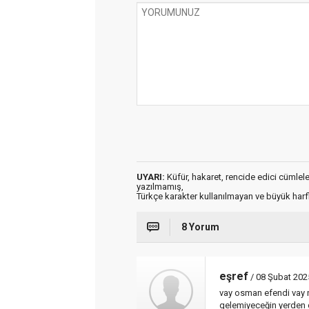
UYARI:
Küfür, hakaret, rencide edici cümleler 
yazılmamış,
Türkçe karakter kullanılmayan ve büyük har
8 Yorum
eşref
/ 08 Şubat 202
vay osman efendi vay n
gelemiyeceğin yerden gi