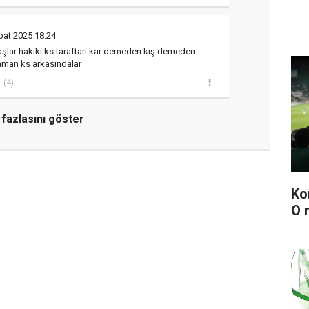
bat 2025 18:24
şlar hakiki ks taraftari kar demeden kış demeden
man ks arkasindalar
(4)
fazlasını göster
Ko
O 