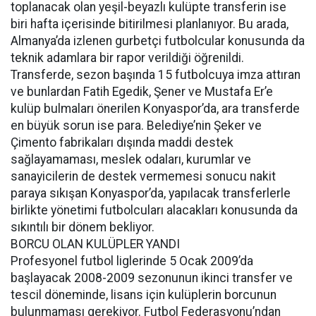
toplanacak olan yeşil-beyazlı kulüpte transferin ise
biri hafta içerisinde bitirilmesi planlanıyor. Bu arada,
Almanya’da izlenen gurbetçi futbolcular konusunda da
teknik adamlara bir rapor verildiği öğrenildi.
Transferde, sezon başında 15 futbolcuya imza attıran
ve bunlardan Fatih Egedik, Şener ve Mustafa Er’e
kulüp bulmaları önerilen Konyaspor’da, ara transferde
en büyük sorun ise para. Belediye’nin Şeker ve
Çimento fabrikaları dışında maddi destek
sağlayamaması, meslek odaları, kurumlar ve
sanayicilerin de destek vermemesi sonucu nakit
paraya sıkışan Konyaspor’da, yapılacak transferlerle
birlikte yönetimi futbolcuları alacakları konusunda da
sıkıntılı bir dönem bekliyor.
BORCU OLAN KULÜPLER YANDI
Profesyonel futbol liglerinde 5 Ocak 2009’da
başlayacak 2008-2009 sezonunun ikinci transfer ve
tescil döneminde, lisans için kulüplerin borcunun
bulunmaması gerekiyor. Futbol Federasyonu’ndan