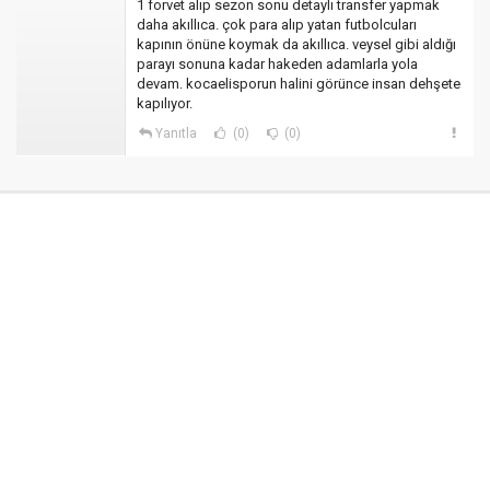
1 forvet alıp sezon sonu detaylı transfer yapmak
daha akıllıca. çok para alıp yatan futbolcuları
kapının önüne koymak da akıllıca. veysel gibi aldığı
parayı sonuna kadar hakeden adamlarla yola
devam. kocaelisporun halini görünce insan dehşete
kapılıyor.
Yanıtla
(0)
(0)