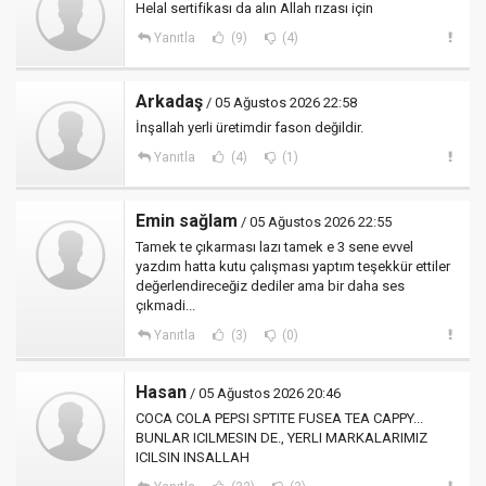
Helal sertifikası da alın Allah rızası için
Yanıtla
(9)
(4)
Arkadaş
/ 05 Ağustos 2026 22:58
İnşallah yerli üretimdir fason değildir.
Yanıtla
(4)
(1)
Emin sağlam
/ 05 Ağustos 2026 22:55
Tamek te çıkarması lazı tamek e 3 sene evvel
yazdım hatta kutu çalışması yaptım teşekkür ettiler
değerlendireceğiz dediler ama bir daha ses
çıkmadi...
Yanıtla
(3)
(0)
Hasan
/ 05 Ağustos 2026 20:46
COCA COLA PEPSI SPTITE FUSEA TEA CAPPY...
BUNLAR ICILMESIN DE., YERLI MARKALARIMIZ
ICILSIN INSALLAH