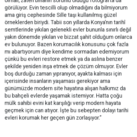
olmalı, zaten binanın sorunlu olduğu fotoğrafta da
görülüyor. Evin tescilli olup olmadığını da bilmiyorum
ama giriş cephesinde Sille taşı kullanılmış güzel
örneklerden biriydi. Tabii son yıllarda Konya’nın tarihî
semtlerinde yıkılan gelenekli evler bununla sınırlı değil
yakın dönemde yıkılan ve bizzat şahit olduğum onlarca
ev bulunuyor. Bazen korumacılık konusunu çok fazla
mı abartıyorum diye kendime sormadan edemiyorum
çünkü bu evleri restore etmek ya da aslına benzer
şekilde yeniden inşa etmek de çözüm olmuyor. Evler
boş durduğu zaman yıpranıyor, ayakta kalması için
içerisinde insanların yaşaması gerekiyor ama
günümüzde modern site hayatına alışan halkımız da
bu bahçeli evlerde yaşamak istemiyor. Hatta çoğu
mülk sahibi evini kat karşılığı verip modern hayata
geçmek için can atıyor. İşte bu sebepten dolayı tarihi
evleri korumak her geçen gün zorlaşıyor.”