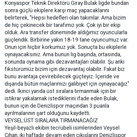
Konyaspor Teknik Direktörü Giray Bulak ligde bundan
sonra güçlü ekiplere karşı maç yapacaklarını
belirterek, "Hepsi hedefleri olan takımlar. Ama bizim
de hiç çekinecek bir tarafımız yok. Çok iyi bir ekip
olduk. Ara transfer döneminde aldığımız oyuncularla
güçlendik. Birbirine yakın 18-19 tane oyuncumuz var.
Onun için hiçbir korkumuz yok. Sonuçta bu ekiplerle
oynayacaksınız. Ama bunun lig başında, ortasında,
sonunda oynama gibi dezavantajları olabilir. Şu anki
fikstürümüz bizim için dezavantaj olabilir. Fakat biz
bunu avantaja çevirebilecek güçteyiz. İçeride ve
dışarıda bütün maçlarımızı galibiyet için oynayacağız"
dedi. İkinci yarıda üst sıralara tırmanmak için bir
istikrar yakalamak istediklerini ifade eden Bulak,
bunun için de Denizlispor maçından 3 puanla
ayrılmalarının şart olduğunu kaydetti.
VEYSEL:ÜST SIRALARA TIRMANACAĞIZ
Yeşil-beyazlı ekibin tecrübeli isimlerinden Veysel
Cihan, iki haftadır devam eden çıkışlarını Denizlispor