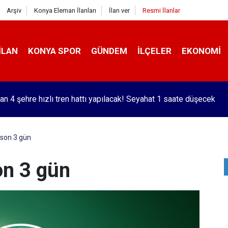
Arşiv
Konya Eleman İlanları
İlan ver
Resmi İlanlar
İLAN
KONYA SPOR
GÜNDEM
İLÇELER
EKONOMI
an 4 şehre hızlı tren hattı yapılacak! Seyahat 1 saate düşecek
 son 3 gün
on 3 gün