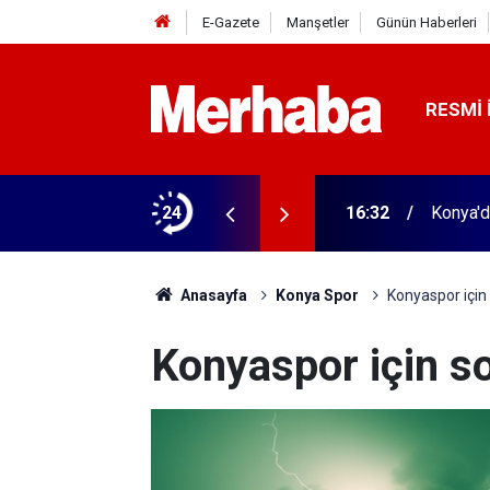
E-Gazete
Manşetler
Günün Haberleri
RESMI 
arihi olay! Bu 51 şehirde yeni dönem başladı
24
16:32
Konya'd
Anasayfa
Konya Spor
Konyaspor için
Konyaspor için s