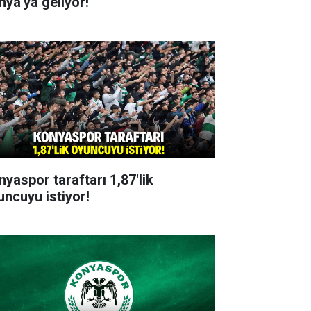
nya'ya geliyor!
nyaspor taraftarı 1,87'lik
uncuyu istiyor!