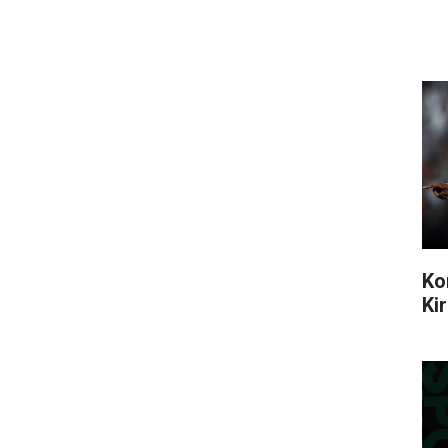
Ko
Ki