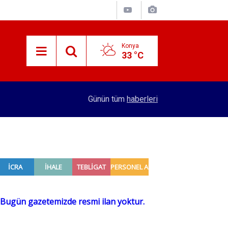
Konya
33 °C
16:22
Demirel ve Karagöz ailelerinin mutlu günü
Günün tüm
haberleri