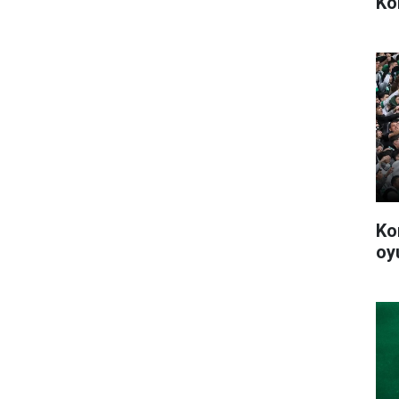
Ko
Ko
oy