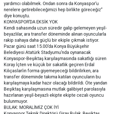
yardımcı olabilmek. Ondan sonra da Konyaspor’u
nerelere getirebileceğimizi hep birlikte göreceğiz”
diye konuştu.
KONYASPOR’DA EKSİK YOK
Kendi sahasında uzun süredir galip gelemeyen yeşil-
beyazlılar, ara transfer döneminde alınan oyuncularla
rakip sahaya daha güçlü bir ekiple çıkmak istiyor.
Pazar günü saat 15.00’da Konya Büyükşehir
Belediyesi Atatürk Stadyumu’nda oynanacak
Konyaspor-Beşiktaş karşılaşmasında sakatlığı süren
Koray İçten ve küçük bir sakatlık geçiren Erdal
Kılıçaslan’ın forma giyemeyeceği bildirilirken, ara
transfer döneminde takıma katılan oyuncuların bu
karşılaşmaya kadar hazır olacağı bildirildi. Öte yandan
Beşiktaş karşılaşmasına mutlak galibiyet parolasıyla
hazırlanan yeşil-beyazlı ekipte ekipte cezalı oyuncu
bulunmuyor.
BULAK: MORALİMİZ ÇOK İYİ
Konyaspor Teknik Direktörü Giray Bulak, Beşiktaş