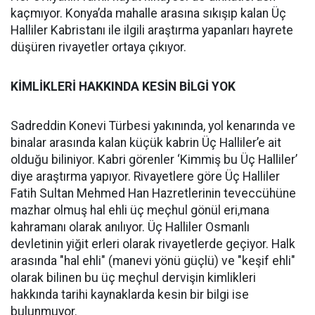
kaçmıyor. Konya’da mahalle arasına sıkışıp kalan Üç
Halliler Kabristanı ile ilgili araştırma yapanları hayrete
düşüren rivayetler ortaya çıkıyor.
KİMLİKLERİ HAKKINDA KESİN BİLGİ YOK
Sadreddin Konevi Türbesi yakınında, yol kenarında ve
binalar arasında kalan küçük kabrin Üç Halliler’e ait
olduğu biliniyor. Kabri görenler ‘Kimmiş bu Üç Halliler’
diye araştırma yapıyor. Rivayetlere göre Üç Halliler
Fatih Sultan Mehmed Han Hazretlerinin teveccühüne
mazhar olmuş hal ehli üç meçhul gönül eri,mana
kahramanı olarak anılıyor. Üç Halliler Osmanlı
devletinin yiğit erleri olarak rivayetlerde geçiyor. Halk
arasında "hal ehli" (manevi yönü güçlü) ve "keşif ehli"
olarak bilinen bu üç meçhul dervişin kimlikleri
hakkında tarihi kaynaklarda kesin bir bilgi ise
bulunmuyor.