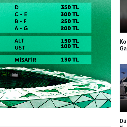
Ko
Ga
Dü