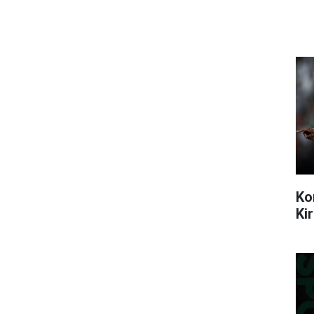
Ko
Ki