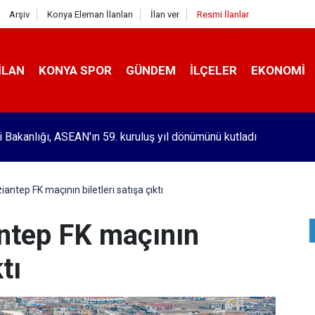
Arşiv
Konya Eleman İlanları
İlan ver
Resmi İlanlar
İLAN
KONYA SPOR
GÜNDEM
İLÇELER
EKONOMI
ri Bakanlığı, ASEAN'ın 59. kuruluş yıl dönümünü kutladı
ntep FK maçının biletleri satışa çıktı
ntep FK maçının
tı