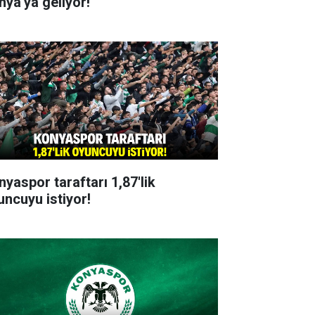
nya'ya geliyor!
nyaspor taraftarı 1,87'lik
uncuyu istiyor!