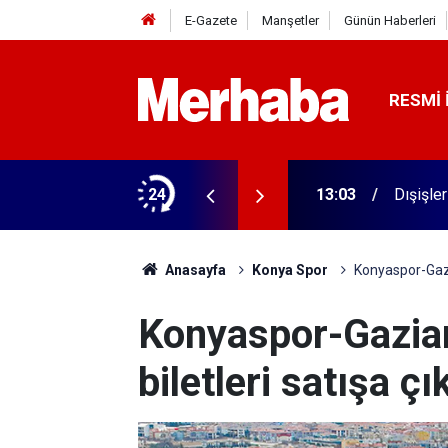
E-Gazete
Manşetler
Günün Haberleri
RESMI 
ğe taşınıyor
24
13:03
Dışişle
Anasayfa
Konya Spor
Konyaspor-Gazia
Konyaspor-Gazia
biletleri satışa çık