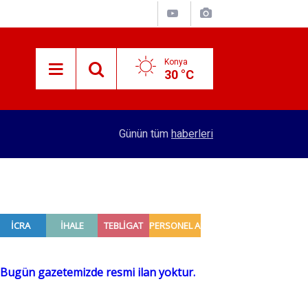
Konya
30 °C
12:57
Kırtasiye sektöründe okula dönüş mesaisi başla
Günün tüm
haberleri