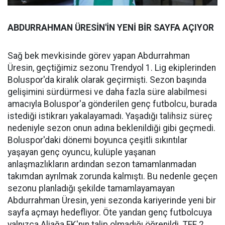
ABDURRAHMAN ÜRESİN'İN YENİ BİR SAYFA AÇIYOR
Sağ bek mevkisinde görev yapan Abdurrahman
Üresin, geçtiğimiz sezonu Trendyol 1. Lig ekiplerinden
Boluspor'da kiralık olarak geçirmişti. Sezon başında
gelişimini sürdürmesi ve daha fazla süre alabilmesi
amacıyla Boluspor'a gönderilen genç futbolcu, burada
istediği istikrarı yakalayamadı. Yaşadığı talihsiz süreç
nedeniyle sezon onun adına beklenildiği gibi geçmedi.
Boluspor'daki dönemi boyunca çeşitli sıkıntılar
yaşayan genç oyuncu, kulüple yaşanan
anlaşmazlıkların ardından sezon tamamlanmadan
takımdan ayrılmak zorunda kalmıştı. Bu nedenle geçen
sezonu planladığı şekilde tamamlayamayan
Abdurrahman Üresin, yeni sezonda kariyerinde yeni bir
sayfa açmayı hedefliyor. Öte yandan genç futbolcuya
yalnızca Aliağa FK'nın talip olmadığı öğrenildi. TFF 2.