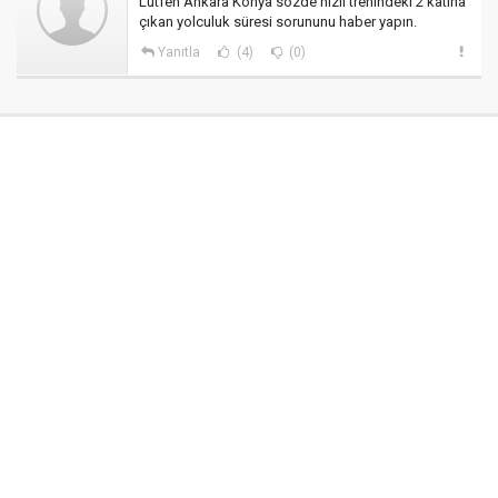
Lütfen Ankara Konya sözde hızlı trenindeki 2 katına
çıkan yolculuk süresi sorununu haber yapın.
Yanıtla
(4)
(0)