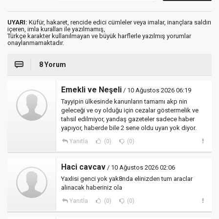
UYARI:
Küfür, hakaret, rencide edici cümleler veya imalar, inançlara saldırı
içeren, imla kuralları ile yazılmamış,
Türkçe karakter kullanılmayan ve büyük harflerle yazılmış yorumlar
onaylanmamaktadır.
8 Yorum
Emekli ve Neşeli
/ 10 Ağustos 2026 06:19
Tayyipin ülkesinde kanunların tamamı akp nin
geleceği ve oy olduğu için cezalar göstermelik ve
tahsil edilmiyor, yandaş gazeteler sadece haber
yapıyor, haberde bile 2 sene oldu uyan yok diyor.
Yanıtla
(0)
(0)
Haci cavcav
/ 10 Ağustos 2026 02:06
Yaxlisi genci yok yak8nda elinizden tum araclar
alinacak haberiniz ola
Yanıtla
(0)
(0)