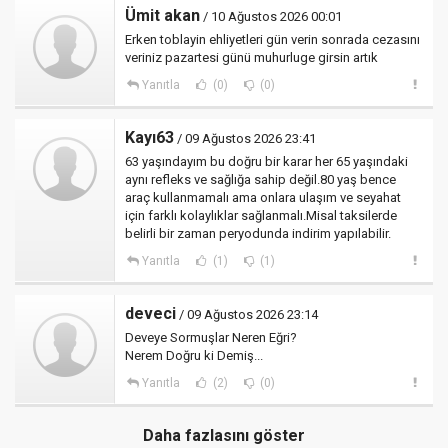
Ümit akan
/ 10 Ağustos 2026 00:01
Erken toblayin ehliyetleri gün verin sonrada cezasını
veriniz pazartesi günü muhurluge girsin artık
Yanıtla
(0)
(0)
Kayı63
/ 09 Ağustos 2026 23:41
63 yaşındayım bu doğru bir karar her 65 yaşındaki
aynı refleks ve sağlığa sahip değil.80 yaş bence
araç kullanmamalı ama onlara ulaşım ve seyahat
için farklı kolaylıklar sağlanmalı.Misal taksilerde
belirli bir zaman peryodunda indirim yapılabilir.
Yanıtla
(1)
(1)
deveci
/ 09 Ağustos 2026 23:14
Deveye Sormuşlar Neren Eğri?
Nerem Doğru ki Demiş...
Yanıtla
(2)
(0)
Daha fazlasını göster