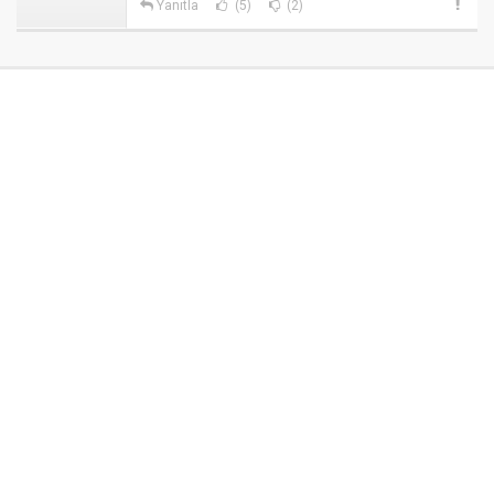
Yanıtla
(5)
(2)