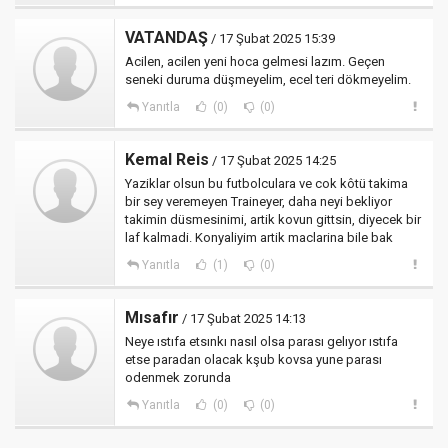
VATANDAŞ
/ 17 Şubat 2025 15:39
Acilen, acilen yeni hoca gelmesi lazım. Geçen
seneki duruma düşmeyelim, ecel teri dökmeyelim.
Yanıtla
(0)
(0)
Kemal Reis
/ 17 Şubat 2025 14:25
Yaziklar olsun bu futbolculara ve cok kôtü takima
bir sey veremeyen Traineyer, daha neyi bekliyor
takimin düsmesinimi, artik kovun gittsin, diyecek bir
laf kalmadi. Konyaliyim artik maclarina bile bak
Yanıtla
(1)
(0)
Mısafır
/ 17 Şubat 2025 14:13
Neye ıstıfa etsınkı nasıl olsa parası gelıyor ıstıfa
etse paradan olacak kşub kovsa yune parası
odenmek zorunda
Yanıtla
(0)
(0)