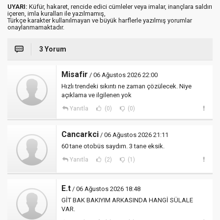
UYARI:
Küfür, hakaret, rencide edici cümleler veya imalar, inançlara saldırı
içeren, imla kuralları ile yazılmamış,
Türkçe karakter kullanılmayan ve büyük harflerle yazılmış yorumlar
onaylanmamaktadır.
3 Yorum
Misafir
/ 06 Ağustos 2026 22:00
Hızlı trendeki sıkıntı ne zaman çözülecek. Niye
açıklama ve ilgilenen yok
Yanıtla
(0)
(0)
Cancarkci
/ 06 Ağustos 2026 21:11
60 tane otobüs saydım. 3 tane eksik.
Yanıtla
(2)
(1)
E.t
/ 06 Ağustos 2026 18:48
GİT BAK BAKIYIM ARKASINDA HANGİ SÜLALE
VAR.