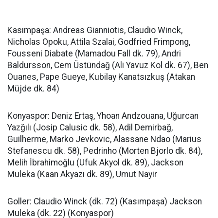
Kasımpaşa: Andreas Gianniotis, Claudio Winck,
Nicholas Opoku, Attila Szalai, Godfried Frimpong,
Fousseni Diabate (Mamadou Fall dk. 79), Andri
Baldursson, Cem Üstündağ (Ali Yavuz Kol dk. 67), Ben
Ouanes, Pape Gueye, Kubilay Kanatsızkuş (Atakan
Müjde dk. 84)
Konyaspor: Deniz Ertaş, Yhoan Andzouana, Uğurcan
Yazğılı (Josip Calusic dk. 58), Adil Demirbağ,
Guilherme, Marko Jevkovic, Alassane Ndao (Marius
Stefanescu dk. 58), Pedrinho (Morten Bjorlo dk. 84),
Melih İbrahimoğlu (Ufuk Akyol dk. 89), Jackson
Muleka (Kaan Akyazı dk. 89), Umut Nayir
Goller: Claudio Winck (dk. 72) (Kasımpaşa) Jackson
Muleka (dk. 22) (Konyaspor)