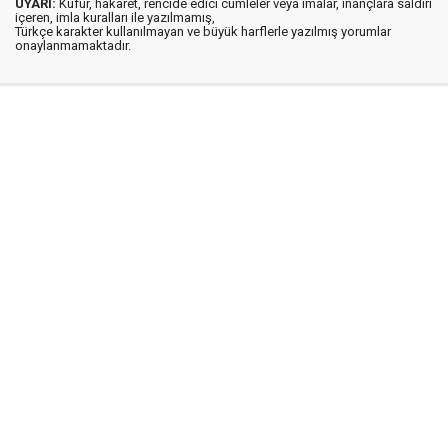
UYARI:
Küfür, hakaret, rencide edici cümleler veya imalar, inançlara saldırı
içeren, imla kuralları ile yazılmamış,
Türkçe karakter kullanılmayan ve büyük harflerle yazılmış yorumlar
onaylanmamaktadır.