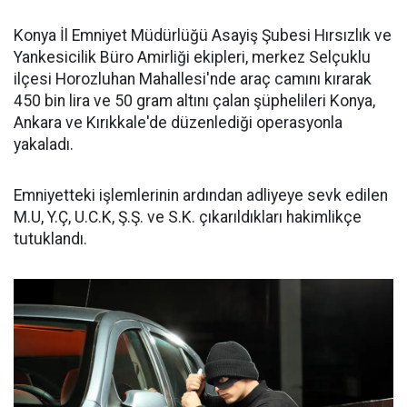
Konya İl Emniyet Müdürlüğü Asayiş Şubesi Hırsızlık ve
Yankesicilik Büro Amirliği ekipleri, merkez Selçuklu
ilçesi Horozluhan Mahallesi'nde araç camını kırarak
450 bin lira ve 50 gram altını çalan şüphelileri Konya,
Ankara ve Kırıkkale'de düzenlediği operasyonla
yakaladı.
Emniyetteki işlemlerinin ardından adliyeye sevk edilen
M.U, Y.Ç, U.C.K, Ş.Ş. ve S.K. çıkarıldıkları hakimlikçe
tutuklandı.