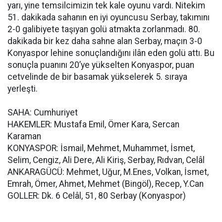
yarı, yine temsilcimizin tek kale oyunu vardı. Nitekim
51. dakikada sahanın en iyi oyuncusu Serbay, takımını
2-0 galibiyete taşıyan golü atmakta zorlanmadı. 80.
dakikada bir kez daha sahne alan Serbay, maçın 3-0
Konyaspor lehine sonuçlandığını ilân eden golü attı. Bu
sonuçla puanını 20’ye yükselten Konyaspor, puan
cetvelinde de bir basamak yükselerek 5. sıraya
yerleşti.
SAHA: Cumhuriyet
HAKEMLER: Mustafa Emil, Ömer Kara, Sercan
Karaman
KONYASPOR: İsmail, Mehmet, Muhammet, İsmet,
Selim, Cengiz, Ali Dere, Ali Kiriş, Serbay, Rıdvan, Celâl
ANKARAGÜCÜ: Mehmet, Uğur, M.Enes, Volkan, İsmet,
Emrah, Ömer, Ahmet, Mehmet (Bingöl), Recep, Y.Can
GOLLER: Dk. 6 Celâl, 51, 80 Serbay (Konyaspor)