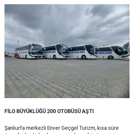
FİLO BÜYÜKLÜĞÜ 200 OTOBÜSÜ AŞTI
Şanlıurfa merkezli Enver Geçgel Turizm, kısa süre