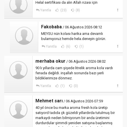
Helal sertifikası da alın Allah rızası için
Yanıtla
(23)
(8)
Fakobaba
/ 06 Ağustos 2026 08:12
MEYSU nün kolası harika ama devamlı
bulamıyoruz hemde hela.deneyin görün.
Yanıtla
(6)
(1)
merhaba okur
/ 06 Ağustos 2026 08:02
90 lı yıllarda cam şişede litrelik aroma kola vardı
fenada değildi. inşallah sonunda bazı yerli
bildiklerimize dönmez.
Yanıtla
(1)
(0)
Mehmet sarı
/ 06 Ağustos 2026 07:59
40 yıl önce bu marka aroma fresh kola üretip
satıyord tadıda çk güzeldi yıllardırda tutulmuş bir
markaydı neden bilmiyorum bir anda üretimini
durdurdular şimmdi yeniden satışına başlanmış