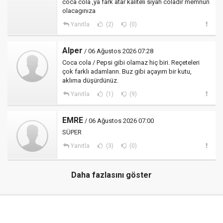
coca cola ,ya fark atar kaliteli siyah coladır memnun
olacagınıza
Yanıtla
(2)
(0)
Alper
/ 06 Ağustos 2026 07:28
Coca cola / Pepsi gibi olamaz hiç biri. Reçeteleri
çok farklı adamların. Buz gibi açayım bir kutu,
aklıma düşürdünüz.
Yanıtla
(1)
(9)
EMRE
/ 06 Ağustos 2026 07:00
SÜPER
Yanıtla
(3)
(0)
Daha fazlasını göster