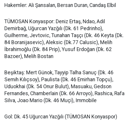
Hakemler: Ali Şansalan, Bersan Duran, Candaş Elbil
TÜMOSAN Konyaspor: Deniz Ertaş, Ndao, Adil
Demirbağ, Uğurcan Yazğılı (Dk. 61 Pedrinho),
Guilherme, Jevtovic, Tunahan Taşçı (Dk. 46 Keyta (Dk.
84 Boranijasevic), Aleksic (Dk.77 Calusic), Melih
İbrahimoğlu (Dk. 84 Prip), Yusuf Erdoğan (Dk. 62
Bazoer), Melih Bostan
Beşiktaş: Mert Günok, Tayyip Talha Sanuç (Dk. 46
Semih Kılıçsoy), Paulista (Dk. 46 Emirhan Topçu),
Uduokhai (Dk. 54 Onur Bulut), Masuaku, Gedson
Fernandes, Chamberlain (Dk. 66 Arroyo), Rashica, Rafa
Silva, Joao Mario (Dk. 46 Muçi), Immobile
Gol: Dk. 45 Uğurcan Yazğılı (TÜMOSAN Konyaspor)