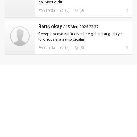
galibiyet oldu.
Yanıtla
(6)
(0)
Barış okay
/ 15 Mart 2025 22:37
Recep hocaya istifa diyenlere gelsin bu galibiyet
türk hocalara sahip çıkalım
Yanıtla
(6)
(3)