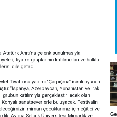
a Atatürk Anıtı'na çelenk sunulmasıyla
leri, tiyatro gruplarının katılımcıları ve halkla
ini dile getirdi.
evlet Tiyatrosu yapımı "Çarpışma" isimli oyunun
uştu: "İspanya, Azerbaycan, Yunanistan ve Irak
 grubun katılımıyla gerçekleştirilecek olan
 Konyalı sanatseverlerle buluşacak. Festivalin
eleceğimizin mimarı çocuklarımız için eğitici ve
Ge
rdik. Ayrıca Selçuk Üniversitesi Mimarlık ve