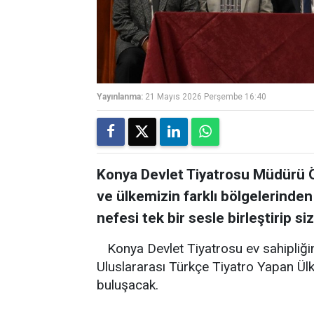
Yayınlanma:
21 Mayıs 2026 Perşembe 16:40
Konya Devlet Tiyatrosu Müdürü Öz
ve ülkemizin farklı bölgelerinden 
nefesi tek bir sesle birleştirip si
Konya Devlet Tiyatrosu ev sahipliğ
Uluslararası Türkçe Tiyatro Yapan Ülk
buluşacak.