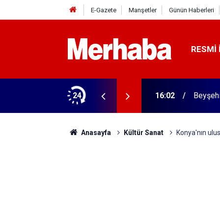
E-Gazete
Manşetler
Günün Haberleri
RESMI 
rme tamam! Başkandan ilk mesaj
24
16:02
Beyşehi
Anasayfa
Kültür Sanat
Konya'nın ulusl