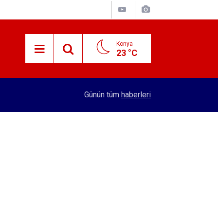
Konya
23 °C
15:59
Konya'nın öncü firması atakta! Yeni yatırıma imza
Günün tüm
haberleri