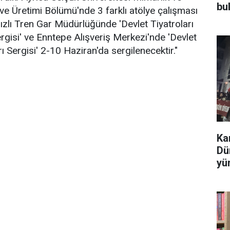
bu
e Üretimi Bölümü'nde 3 farklı atölye çalışması
zlı Tren Gar Müdürlüğünde 'Devlet Tiyatroları
gisi' ve Enntepe Alışveriş Merkezi'nde 'Devlet
 Sergisi' 2-10 Haziran'da sergilenecektir."
Ka
Dü
yü