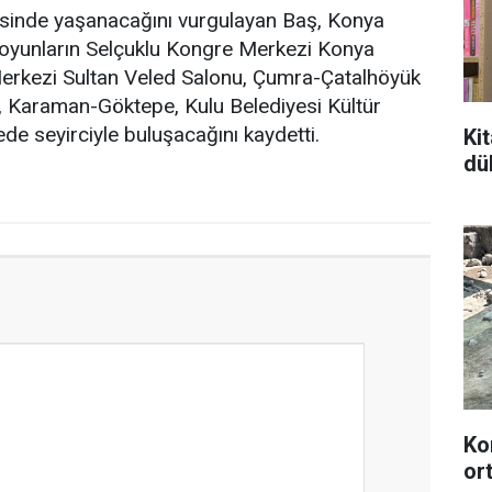
esinde yaşanacağını vurgulayan Baş, Konya
a oyunların Selçuklu Kongre Merkezi Konya
erkezi Sultan Veled Salonu, Çumra-Çatalhöyük
 Karaman-Göktepe, Kulu Belediyesi Kültür
e seyirciyle buluşacağını kaydetti.
Ki
dü
Ko
or