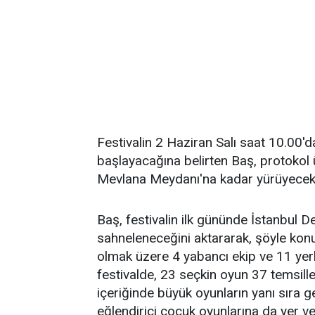
Festivalin 2 Haziran Salı saat 10.00'd
başlayacağına belirten Baş, protokol üye
Mevlana Meydanı'na kadar yürüyecekler
Baş, festivalin ilk gününde İstanbul D
sahneleneceğini aktararak, şöyle kon
olmak üzere 4 yabancı ekip ve 11 yerli
festivalde, 23 seçkin oyun 37 temsille
içeriğinde büyük oyunların yanı sıra g
eğlendirici çocuk oyunlarına da yer ve