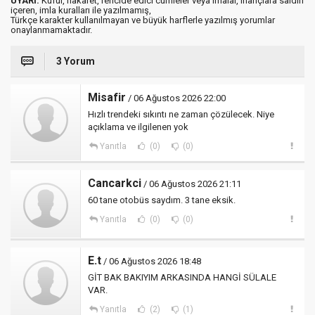
UYARI:
Küfür, hakaret, rencide edici cümleler veya imalar, inançlara saldırı
içeren, imla kuralları ile yazılmamış,
Türkçe karakter kullanılmayan ve büyük harflerle yazılmış yorumlar
onaylanmamaktadır.
3 Yorum
Misafir
/ 06 Ağustos 2026 22:00
Hızlı trendeki sıkıntı ne zaman çözülecek. Niye
açıklama ve ilgilenen yok
Yanıtla
(0)
(0)
Cancarkci
/ 06 Ağustos 2026 21:11
60 tane otobüs saydım. 3 tane eksik.
Yanıtla
(0)
(0)
E.t
/ 06 Ağustos 2026 18:48
GİT BAK BAKIYIM ARKASINDA HANGİ SÜLALE
VAR.
Yanıtla
(2)
(1)