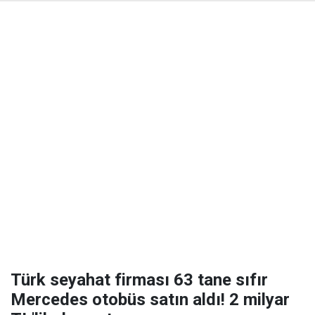
Türk seyahat firması 63 tane sıfır
Mercedes otobüs satın aldı! 2 milyar