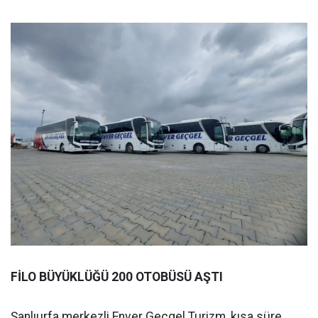
FİLO BÜYÜKLÜĞÜ 200 OTOBÜSÜ AŞTI
Şanlıurfa merkezli Enver Geçgel Turizm, kısa süre