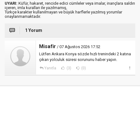
UYARI:
Küfür, hakaret, rencide edici cümleler veya imalar, inançlara saldırı
içeren, imla kuralları ile yazılmamış,
Türkçe karakter kullanılmayan ve büyük harflerle yazılmış yorumlar
onaylanmamaktadır.
1 Yorum
Misafir
/ 07 Ağustos 2026 17:52
Lütfen Ankara Konya sözde hızlı trenindeki 2 katına
çıkan yolculuk süresi sorununu haber yapın.
Yanıtla
(3)
(0)