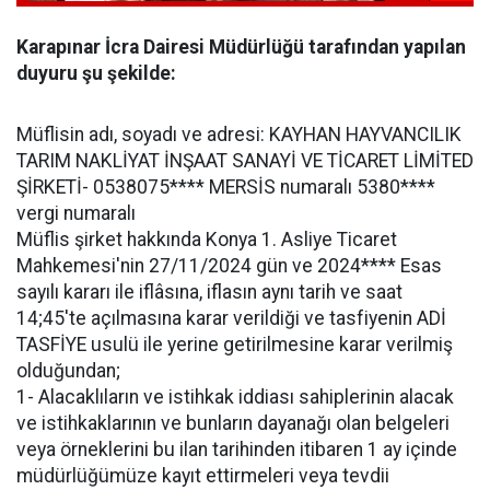
Karapınar İcra Dairesi Müdürlüğü tarafından yapılan
duyuru şu şekilde:
Müflisin adı, soyadı ve adresi: KAYHAN HAYVANCILIK
TARIM NAKLİYAT İNŞAAT SANAYİ VE TİCARET LİMİTED
ŞİRKETİ- 0538075**** MERSİS numaralı 5380****
vergi numaralı
Müflis şirket hakkında Konya 1. Asliye Ticaret
Mahkemesi'nin 27/11/2024 gün ve 2024**** Esas
sayılı kararı ile iflâsına, iflasın aynı tarih ve saat
14;45'te açılmasına karar verildiği ve tasfiyenin ADİ
TASFİYE usulü ile yerine getirilmesine karar verilmiş
olduğundan;
1- Alacaklıların ve istihkak iddiası sahiplerinin alacak
ve istihkaklarının ve bunların dayanağı olan belgeleri
veya örneklerini bu ilan tarihinden itibaren 1 ay içinde
müdürlüğümüze kayıt ettirmeleri veya tevdii