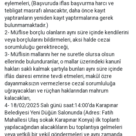
eylemeleri, (Başvuruda iflas başvurma harcı ve
tebligat masrafı alınacaktır, daha önce kayıt
yaptıranların yeniden kayıt yaptırmalarına gerek
bulunmamaktadır.)
2- Müflise borçlu olanların aynı süre içinde kendilerini
veya borçlularını bildirmeleri, aksi halde cezai
sorumluluğu gerektireceği,
3- Müflisin mallarını her ne suretle olursa olsun
ellerinde bulunduranlar, o mallar üzerindeki kanunî
hakları saklı kalmak şartıyla bunları aynı süre içinde
iflâs dairesi emrine tevdi etmeleri, makûl özre
dayanmaksızın vermezlerse cezaî sorumluluğa
uğrayacakları ve rüçhan haklarından mahrum
kalacakları,
4- 18/02/2025 Salı günü saat:14:00'da Karapınar
Belediyesi Yeni Düğün Salonunda (Adres: Fatih
Mahallesi Ulaş sokak Karapınar Konya) ilk toplantı
yapılacağından alacaklıların bu toplantıya gelmeleri
veya yetkili bir vekil göndermeleri ve aynı zamanda