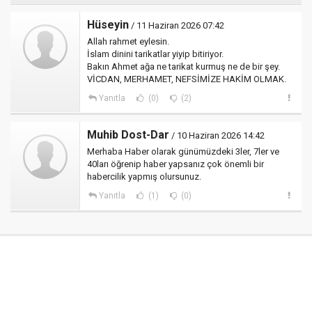
Hüseyin
/ 11 Haziran 2026 07:42
Allah rahmet eylesin.
İslam dinini tarikatlar yiyip bitiriyor.
Bakın Ahmet ağa ne tarikat kurmuş ne de bir şey.
VİCDAN, MERHAMET, NEFSİMİZE HAKİM OLMAK.
Yanıtla
(0)
(2)
Muhib Dost-Dar
/ 10 Haziran 2026 14:42
Merhaba Haber olarak günümüzdeki 3ler, 7ler ve
40ları öğrenip haber yapsanız çok önemli bir
habercilik yapmış olursunuz.
Yanıtla
(1)
(0)