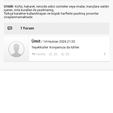
UYARI:
Küfür, hakaret, rencide edici cümleler veya imalar, inançlara saldırı
içeren, imla kuralları ile yazılmamış,
Türkçe karakter kullanılmayan ve büyük harflerle yazılmış yorumlar
onaylanmamaktadır.
1 Yorum
Ümit
/ 14 Haziran 2026 21:20
Teşekkürler. Konyamıza da lütfen
Yanıtla
(0)
(0)