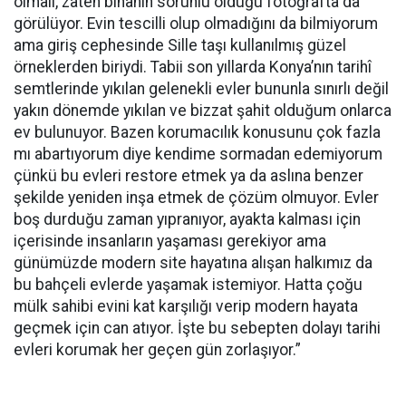
olmalı, zaten binanın sorunlu olduğu fotoğrafta da
görülüyor. Evin tescilli olup olmadığını da bilmiyorum
ama giriş cephesinde Sille taşı kullanılmış güzel
örneklerden biriydi. Tabii son yıllarda Konya’nın tarihî
semtlerinde yıkılan gelenekli evler bununla sınırlı değil
yakın dönemde yıkılan ve bizzat şahit olduğum onlarca
ev bulunuyor. Bazen korumacılık konusunu çok fazla
mı abartıyorum diye kendime sormadan edemiyorum
çünkü bu evleri restore etmek ya da aslına benzer
şekilde yeniden inşa etmek de çözüm olmuyor. Evler
boş durduğu zaman yıpranıyor, ayakta kalması için
içerisinde insanların yaşaması gerekiyor ama
günümüzde modern site hayatına alışan halkımız da
bu bahçeli evlerde yaşamak istemiyor. Hatta çoğu
mülk sahibi evini kat karşılığı verip modern hayata
geçmek için can atıyor. İşte bu sebepten dolayı tarihi
evleri korumak her geçen gün zorlaşıyor.”