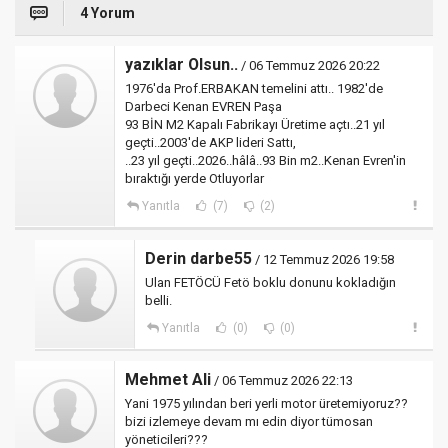
4 Yorum
yazıklar Olsun..
/ 06 Temmuz 2026 20:22
1976'da Prof.ERBAKAN temelini attı.. 1982'de
Darbeci Kenan EVREN Paşa
93 BİN M2 Kapalı Fabrikayı Üretime açtı..21 yıl
geçti..2003'de AKP lideri Sattı,
..23 yıl geçti..2026..hâlâ..93 Bin m2..Kenan Evren'in
bıraktığı yerde Otluyorlar
Yanıtla
(7)
(2)
Derin darbe55
/ 12 Temmuz 2026 19:58
Ulan FETÖCÜ Fetö boklu donunu kokladığın
belli.
Yanıtla
(0)
(0)
Mehmet Ali
/ 06 Temmuz 2026 22:13
Yani 1975 yılından beri yerli motor üretemiyoruz??
bizi izlemeye devam mı edin diyor tümosan
yöneticileri???