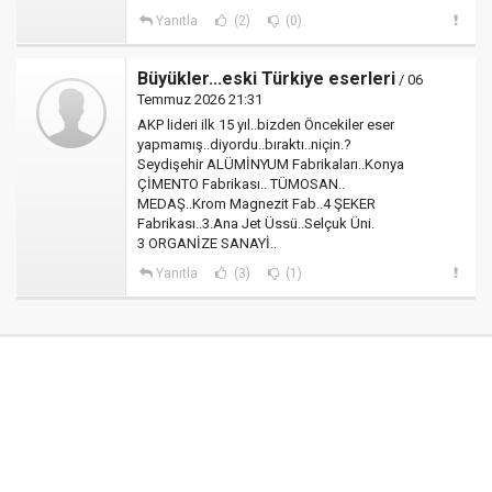
Yanıtla
(2)
(0)
Büyükler...eski Türkiye eserleri
/ 06
Temmuz 2026 21:31
AKP lideri ilk 15 yıl..bizden Öncekiler eser
yapmamış..diyordu..bıraktı..niçin.?
Seydişehir ALÜMİNYUM Fabrikaları..Konya
ÇİMENTO Fabrikası.. TÜMOSAN..
MEDAŞ..Krom Magnezit Fab..4 ŞEKER
Fabrikası..3.Ana Jet Üssü..Selçuk Üni.
3 ORGANİZE SANAYİ..
Yanıtla
(3)
(1)