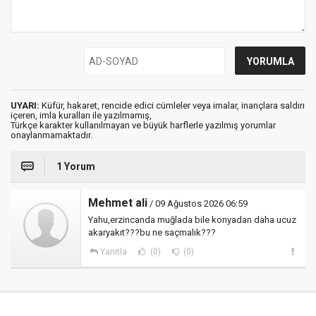
UYARI:
Küfür, hakaret, rencide edici cümleler veya imalar, inançlara saldırı
içeren, imla kuralları ile yazılmamış,
Türkçe karakter kullanılmayan ve büyük harflerle yazılmış yorumlar
onaylanmamaktadır.
1 Yorum
Mehmet ali
/ 09 Ağustos 2026 06:59
Yahu,erzincanda muğlada bile konyadan daha ucuz
akaryakıt???bu ne saçmalık???
Yanıtla
(0)
(0)