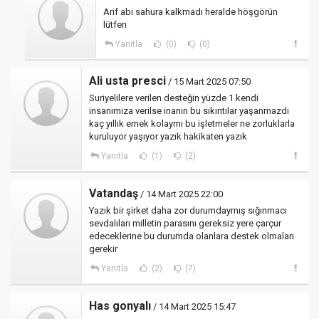
Arif abi sahura kalkmadı heralde höşgörün
lütfen
Yanıtla
(0)
(0)
Ali usta presci
/ 15 Mart 2025 07:50
Suriyelilere verilen desteğin yüzde 1 kendi
insanımıza verilse inanın bu sıkıntılar yaşanmazdı
kaç yıllık emek kolaymı bu işletmeler ne zorluklarla
kuruluyor yaşıyor yazık hakikaten yazık
Yanıtla
(1)
(2)
Vatandaş
/ 14 Mart 2025 22:00
Yazık bir şirket daha zor durumdaymış sığınmacı
sevdalıları milletin parasını gereksiz yere çarçur
edeceklerine bu durumda olanlara destek olmaları
gerekir
Yanıtla
(2)
(7)
Has gonyalı
/ 14 Mart 2025 15:47