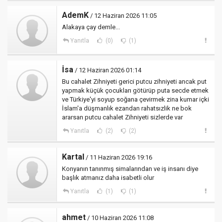
AdemK
/ 12 Haziran 2026 11:05
Alakaya çay demle...
Yanıtla
(0)
(1)
İsa
/ 12 Haziran 2026 01:14
Bu cahalet Zihniyeti gerici putcu zihniyeti ancak put
yapmak küçük çocukları götürüp puta secde etmek
ve Türkiye'yi soyup soğana çevirmek zina kumar içki
İslam'a düşmanlık ezandan rahatsızlik ne bok
ararsan putcu cahalet Zihniyeti sizlerde var
Yanıtla
(2)
(2)
Kartal
/ 11 Haziran 2026 19:16
Konyanın tanınmış simalarından ve iş insanı diye
başlık atmanız daha isabetli olur
Yanıtla
(1)
(1)
ahmet
/ 10 Haziran 2026 11:08