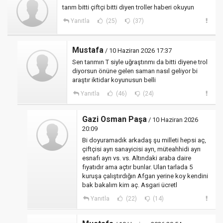
tarım bitti çiftçi bitti diyen troller haberi okuyun
Yanıtla
(25)
(37)
Mustafa
/ 10 Haziran 2026 17:37
Sen tarımın T siyle uğraştınmı da bitti diyene trol
diyorsun önüne gelen saman nasıl geliyor bi
araştır iktidar koyunusun belli
Yanıtla
(46)
(24)
Gazi Osman Paşa
/ 10 Haziran 2026
20:09
Bi doyuramadık arkadaş şu milleti hepsi aç,
çiftçisi ayrı sanayicisi ayrı, müteahhidi ayrı
esnafı ayrı vs. vs. Altındaki araba daire
fıyatıdır ama açtır bunlar. Ulan tarlada 5
kuruşa çalıştırdığın Afgan yerine koy kendini
bak bakalım kim aç. Asgari ücretl
Yanıtla
(22)
(14)