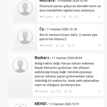
Mustafa
/ 10 Haziran 2026 20:54
Önümüze saman geliyorsa demekki tarım var
ama muhalefetin sığırları bunu anlamıyor,
Yanıtla
(14)
(15)
Cy
/ 11 Haziran 2026 13:18
Aha bi samancı koyun daha :)) saman yiye
yiye bi hal oldunuz:)
Yanıtla
(5)
(1)
Baybars
/ 11 Haziran 2026 00:34
Aldığı traktör değil. Pancar söküm makinesi.
Büyük ihtimal bir godoman. Her çiftçinin
alabileceği birşey değil. Genelde piyasaya
pancar sökümü yapan godomanların sahip
olabildiği bir makine bu. Aaah aahh yalamaktan
neyin ne olduğunu da bilmiyorsun.
Yanıtla
(10)
(2)
MEHDİ
/ 11 Haziran 2026 12:31