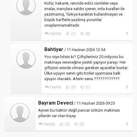
Küfür, hakaret, rencide edici cümleler veya
imalar, inançlara saldırı içeren, imla kuralları ile
yazılmamış, Türkçe karakter kullanılmayan ve
büyük harflerle yazılmış yorumlar
onaylanmamaktadır.
Yanıtla
(1)
(0)
Bahtiyar
/ 11 Haziran 2026 12:54
Yoo niye bitsin ki? Çiftçilerimiz 20 milyonu bu
makinaya vereceğine yastık yapıyor parayı. Her
çiftçinin evinde olması gereken aparatlar bunlar.
Ülke uçuyor senin gibi troller uyarmasa halk
uyuyor olacaktı. Aferin sana ????????????
Yanıtla
(0)
(1)
Bayram Deveci
/ 11 Haziran 2026 09:23
Aynen bu traktör değil pancar söküm makinası
yıllardır var olan bişey
Yanıtla
(2)
(0)