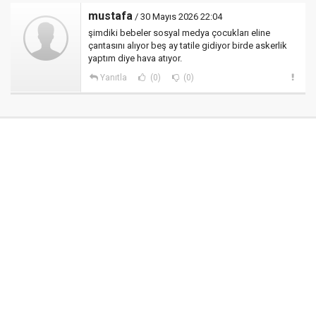
mustafa
/ 30 Mayıs 2026 22:04
şimdiki bebeler sosyal medya çocukları eline
çantasını alıyor beş ay tatile gidiyor birde askerlik
yaptım diye hava atıyor.
Yanıtla
(0)
(0)