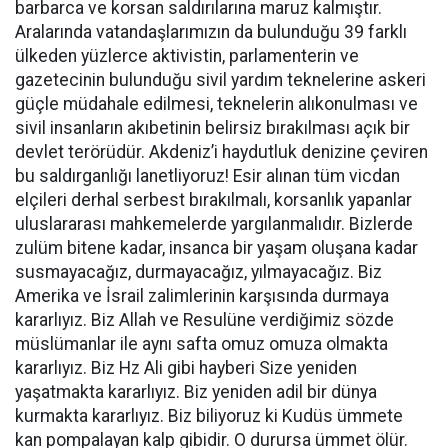
barbarca ve korsan saldırılarına maruz kalmıştır.
Aralarında vatandaşlarımızın da bulunduğu 39 farklı
ülkeden yüzlerce aktivistin, parlamenterin ve
gazetecinin bulunduğu sivil yardım teknelerine askeri
güçle müdahale edilmesi, teknelerin alıkonulması ve
sivil insanların akıbetinin belirsiz bırakılması açık bir
devlet terörüdür. Akdeniz’i haydutluk denizine çeviren
bu saldırganlığı lanetliyoruz! Esir alınan tüm vicdan
elçileri derhal serbest bırakılmalı, korsanlık yapanlar
uluslararası mahkemelerde yargılanmalıdır. Bizlerde
zulüm bitene kadar, insanca bir yaşam oluşana kadar
susmayacağız, durmayacağız, yılmayacağız. Biz
Amerika ve İsrail zalimlerinin karşısında durmaya
kararlıyız. Biz Allah ve Resulüne verdiğimiz sözde
müslümanlar ile aynı safta omuz omuza olmakta
kararlıyız. Biz Hz Ali gibi hayberi Size yeniden
yaşatmakta kararlıyız. Biz yeniden adil bir dünya
kurmakta kararlıyız. Biz biliyoruz ki Kudüs ümmete
kan pompalayan kalp gibidir. O durursa ümmet ölür.