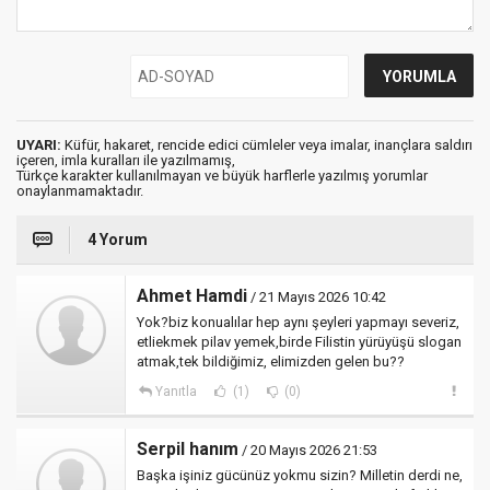
UYARI:
Küfür, hakaret, rencide edici cümleler veya imalar, inançlara saldırı
içeren, imla kuralları ile yazılmamış,
Türkçe karakter kullanılmayan ve büyük harflerle yazılmış yorumlar
onaylanmamaktadır.
4 Yorum
Ahmet Hamdi
/ 21 Mayıs 2026 10:42
Yok?biz konualılar hep aynı şeyleri yapmayı severiz,
etliekmek pilav yemek,birde Filistin yürüyüşü slogan
atmak,tek bildiğimiz, elimizden gelen bu??
Yanıtla
(1)
(0)
Serpil hanım
/ 20 Mayıs 2026 21:53
Başka işiniz gücünüz yokmu sizin? Milletin derdi ne,