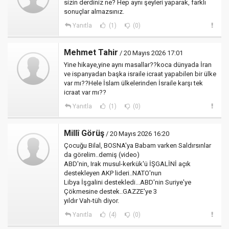
sizin derdiniz ne? Hep aynı şeyleri yaparak, farklı
sonuçlar almazsınız.
Yanıtla
(1)
(0)
Mehmet Tahir
/ 20 Mayıs 2026 17:01
Yine hikaye,yine aynı masallar??koca dünyada İran
ve ispanyadan başka israile icraat yapabilen bir ülke
var mı??Hele İslam ülkelerinden İsraile karşı tek
icraat var mı??
Yanıtla
(1)
(0)
Millî Görüş
/ 20 Mayıs 2026 16:20
Çocuğu Bilal, BOSNA'ya Babam varken Saldırsınlar
da görelim..demiş (video)
ABD'nin, Irak musul-kerkük'ü İŞGALİNİ açık
destekleyen AKP lideri..NATO'nun
Libya İşgalini destekledi...ABD'nin Suriye'ye
Çökmesine destek..GAZZE'ye 3
yıldır Vah-tüh diyor.
Yanıtla
(4)
(0)