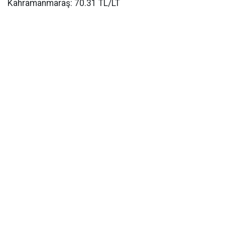
Kahramanmaraş: 70.31 TL/LT