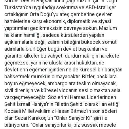
sürün!. Devlet Başkanlarına çağrımızdır: Çin'in Doğu
Türkistan'da uyguladığı soykırıma ve ABD-İsrail şer
ortaklığının Orta Doğu'yu ateş çemberine çeviren
hamlelerine karşı ekonomik, diplomatik ve siyasi
yaptırımları gecikmeksizin devreye sokun. Mazlum
halkların hamiliği, sadece kürsülerden yapılan
açıklamalarla değil, zalimin bileğini bükecek somut
adımlarla olur! Eğer bugün devlet başkanları ve
garantör ülkeler bu vahşeti durdurmak için harekete
geçmezse; yarın ne uluslararası hukuktan, ne
devletlerin egemenliğinden ne de küresel bir barıştan
bahsetmek mümkün olmayacaktır. Bizler, baskılara
boyun eğmeyecek, ambargolara teslim olmayacak,
sivil direnişin ve küresel vicdanın sesi olmaktan asla
vazgeçmeyeceğiz. Sözlerimi Hamas Liderlerinden
Şehit İsmail Haniye’nin Filistin Şehidi olarak ilan ettiği
Kocaeli Milletvekilimiz Hasan Bitmez’in son sözleri
olan Sezai Karakoç’un “Onlar Sanıyor Ki” şiiri ile
bitiriyorum. “Onlar sanıyorlar ki, biz sussak mesele