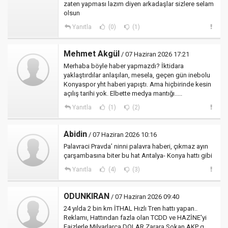
zaten yapması lazım diyen arkadaşlar sizlere selam
olsun
Yanıtla
(0)
(1)
Mehmet Akgül
/ 07 Haziran 2026 17:21
Merhaba böyle haber yapmazdı? İktidara
yaklaştırdılar anlaşılan, mesela, geçen gün inebolu
Konyaspor yht haberi yapıştı. Ama hiçbirinde kesin
açılış tarihi yok. Elbette medya mantığı.....
Yanıtla
(1)
(2)
Abidin
/ 07 Haziran 2026 10:16
Palavraci Pravda’ ninni palavra haberi, çıkmaz ayın
çarşambasına biter bu hat Antalya- Konya hattı gibi
Yanıtla
(4)
(3)
ODUNKlRAN
/ 07 Haziran 2026 09:40
24 yılda 2 bin km İTHAL Hızlı Tren hattı yapan..
Reklamı, Hattından fazla olan TCDD ve HAZİNE'yi
Faizlerle Milyarlarca DOLAR Zarara Sokan AKP g.