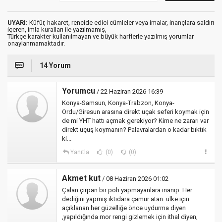
UYARI:
Küfür, hakaret, rencide edici cümleler veya imalar, inançlara saldırı
içeren, imla kuralları ile yazılmamış,
Türkçe karakter kullanılmayan ve büyük harflerle yazılmış yorumlar
onaylanmamaktadır.
14 Yorum
Yorumcu
/ 22 Haziran 2026 16:39
Konya-Samsun, Konya-Trabzon, Konya-
Ordu/Giresun arasına direkt uçak seferi koymak için
de mi YHT hattı açmak gerekiyor? Kime ne zararı var
direkt uçuş koymanın? Palavralardan o kadar bıktık
ki...
Yanıtla
(0)
(0)
Akmet kut
/ 08 Haziran 2026 01:02
Çalan çırpan bır poh yapmayanlara inanıp. Her
dediğini yapmış iktidara çamur atan. ülke için
açıklanan her güzelliğe önce uydurma diyen
,yapıldığında mor rengi gizlemek için ithal diyen,