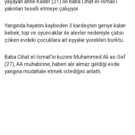
yaşayan anne Kader (21) ile baba Cihat el-İsmail'i
yakınları teselli etmeye çalışıyor.
Yangında hayatını kaybeden 3 kardeşten geriye kalan
bebek, top ve oyuncaklar ile alevler nedeniyle çatısı
çöken evdeki çocuklara ait eşyalar yürekleri burktu.
Baba Cihat el-İsmail'in kuzeni Muhammed Ali as-Sef
(27), AA muhabirine, haberi alır almaz geldiği evde
yangına müdahale etmek istediğini anlattı.