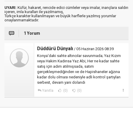
UYARI:
Küfür, hakaret, rencide edici cümleler veya imalar, inançlara saldırı
içeren, imla kuralları ile yazılmamış,
Türkçe karakter kullanılmayan ve büyük harflerle yazılmış yorumlar
onaylanmamaktadır.
1 Yorum
Düddürü Dünyalı
/ 05 Haziran 2026 08:39
Konya'daki sahte altıncılar savunmada; Yaz Kızım
veya Hakim Kadınsa Yaz Abi, Her ne kadar sahte
satış için adım atılmışsada, satım
gerçekleşmediğinden ve de Hapishaneler ağzına
kadar dolu olması nedeniyle adli kontrol şartıylan
serbest, devam yani dolandı
Yanıtla
(0)
(0)