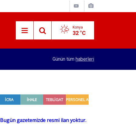
Konya
32 °C
14:26
Küresel gıda fiyatlarında yükseliş
Günün tüm
haberleri