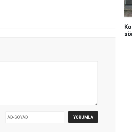
Ko
sö