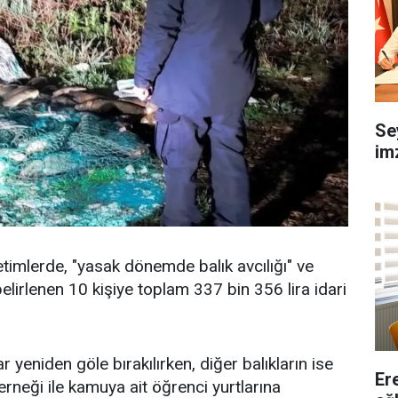
Se
imz
etimlerde, "yasak dönemde balık avcılığı" ve
belirlenen 10 kişiye toplam 337 bin 356 lira idari
r yeniden göle bırakılırken, diğer balıkların ise
Er
neği ile kamuya ait öğrenci yurtlarına