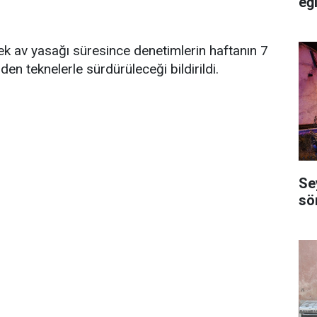
eğ
k av yasağı süresince denetimlerin haftanın 7
en teknelerle sürdürüleceği bildirildi.
Se
sö