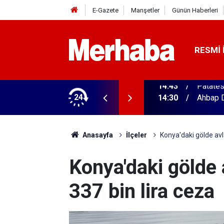
E-Gazete
Manşetler
Günün Haberleri
RESMI 
yat! 2 bin TIR bu şehirden yola çıkacak
24
14:30
Ahbap D
Anasayfa
İlçeler
Konya'daki gölde avla
Konya'daki gölde 
337 bin lira ceza