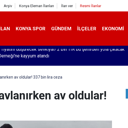
Arşiv
Konya Eleman İlanları
İlan ver
Resmi İlanlar
İLAN
KONYA SPOR
GÜNDEM
İLÇELER
EKONOMI
erneği'ne kayyum atandı
nırken av oldular! 337 bin lira ceza
avlanırken av oldular!