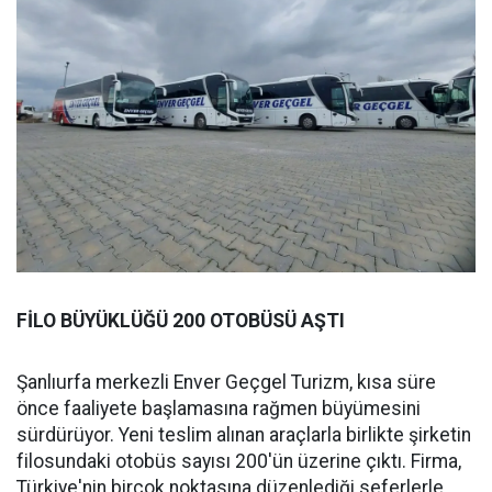
FİLO BÜYÜKLÜĞÜ 200 OTOBÜSÜ AŞTI
Şanlıurfa merkezli Enver Geçgel Turizm, kısa süre
önce faaliyete başlamasına rağmen büyümesini
sürdürüyor. Yeni teslim alınan araçlarla birlikte şirketin
filosundaki otobüs sayısı 200'ün üzerine çıktı. Firma,
Türkiye'nin birçok noktasına düzenlediği seferlerle