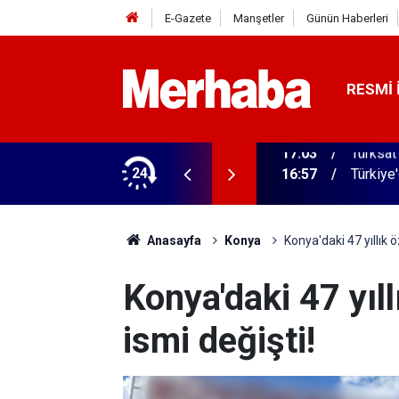
E-Gazete
Manşetler
Günün Haberleri
RESMI 
 ilgili yeni karar
24
16:57
Türkiye
Anasayfa
Konya
Konya'daki 47 yıllık 
Konya'daki 47 yıl
ismi değişti!