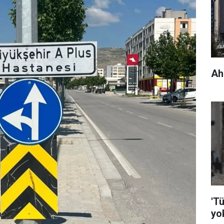
Ah
'Tü
yo