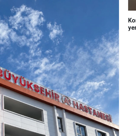
Ko
ye