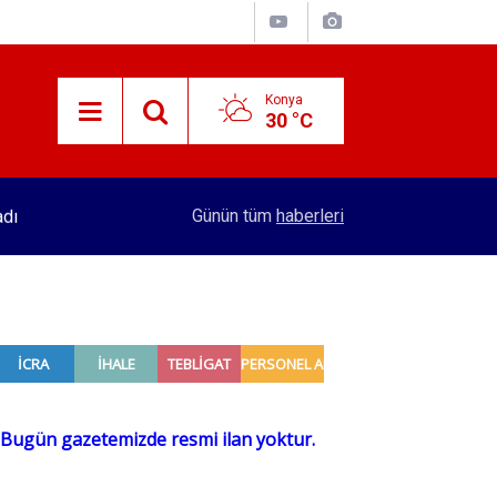
Konya
30 °C
adı
16:32
Konya'dan 4 şehre hızlı tren hattı yapılacak! Se
Günün tüm
haberleri