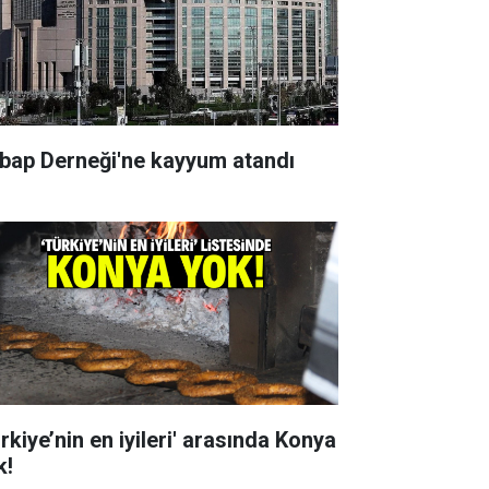
bap Derneği'ne kayyum atandı
rkiye’nin en iyileri' arasında Konya
k!