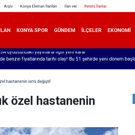
Arşiv
Konya Eleman İlanları
İlan ver
Resmi İlanlar
İLAN
KONYA SPOR
GÜNDEM
İLÇELER
EKONOMI
'de benzin fiyatlarında tarihi olay! Bu 51 şehirde yeni dönem başl
özel hastanenin ismi değişti!
lık özel hastanenin