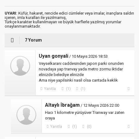
UYARI:
Küfür, hakaret, rencide edici cümleler veya imalar, inançlara saldırı
içeren, imla kuralları ile yazılmamış,
Türkçe karakter kullanılmayan ve büyük harflerle yazılmış yorumlar
onaylanmamaktadır.
7 Yorum
Uyan gonyali
/ 10 Mayıs 2026 18:53
Veyselkarani caddesinden japon parki onunden
novadaya yap tranvay yada metro zormu iktidar
elinizde belediye elinizde
Ama niye yapilsinki nasil olsa cantada keklik
Yanıtla
(1)
(1)
Altaylı İbrağam
/ 12 Mayıs 2026 22:00
Hacı 1 kilometre yürüyüver Tranway var zaten
oraya
Yanıtla
(1)
(0)