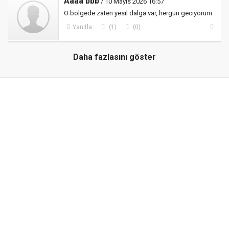
Aaaa bbb
/ 10 Mayıs 2026 16:57
O bolgede zaten yesil dalga var, hergün geciyorum.
Yanıtla
(1)
(0)
Daha fazlasını göster