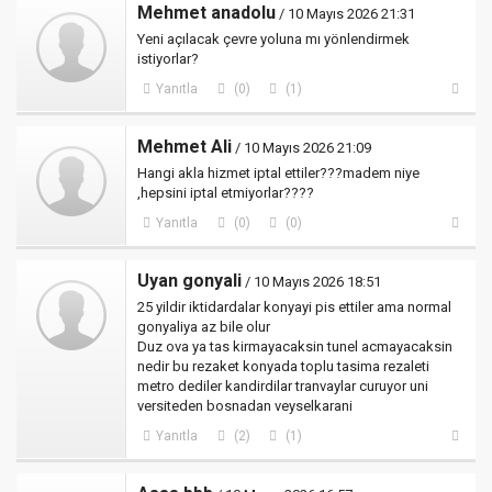
Mehmet anadolu
/ 10 Mayıs 2026 21:31
Yeni açılacak çevre yoluna mı yönlendirmek
istiyorlar?
Yanıtla
(0)
(1)
Mehmet Ali
/ 10 Mayıs 2026 21:09
Hangi akla hizmet iptal ettiler???madem niye
,hepsini iptal etmiyorlar????
Yanıtla
(0)
(0)
Uyan gonyali
/ 10 Mayıs 2026 18:51
25 yildir iktidardalar konyayi pis ettiler ama normal
gonyaliya az bile olur
Duz ova ya tas kirmayacaksin tunel acmayacaksin
nedir bu rezaket konyada toplu tasima rezaleti
metro dediler kandirdilar tranvaylar curuyor uni
versiteden bosnadan veyselkarani
Yanıtla
(2)
(1)